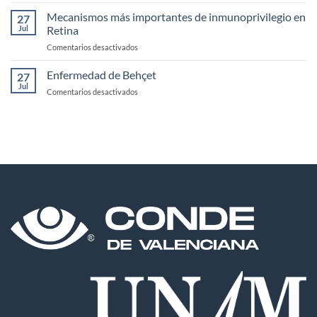
Estudios
clínicos
Mecanismos más importantes de inmunoprivilegio en
27
en
Jul
Retina
inmunología
en
Comentarios desactivados
Mecanismos
más
Enfermedad de Behçet
27
importantes
Jul
en
Comentarios desactivados
de
Enfermedad
inmunoprivilegio
de
en
Behçet
Retina