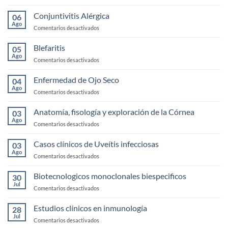
Urgencias
Corneales
Conjuntivitis Alérgica
06
y
Ago
en
Comentarios desactivados
Trauma
Conjuntivitis
Alérgica
Blefaritis
05
Ago
en
Comentarios desactivados
Blefaritis
Enfermedad de Ojo Seco
04
Ago
en
Comentarios desactivados
Enfermedad
de
Anatomía, fisología y exploración de la Córnea
03
Ojo
Ago
en
Comentarios desactivados
Seco
Anatomía,
fisología
Casos clínicos de Uveítis infecciosas
03
y
Ago
en
Comentarios desactivados
exploración
Casos
de
clínicos
Biotecnologicos monoclonales biespecificos
la
30
de
Jul
Córnea
en
Comentarios desactivados
Uveítis
Biotecnologicos
infecciosas
monoclonales
Estudios clínicos en inmunología
28
biespecificos
Jul
en
Comentarios desactivados