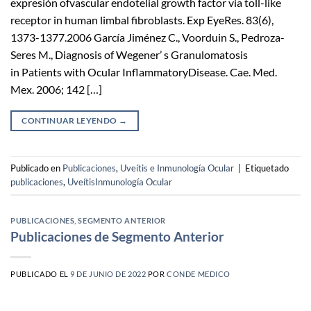
expresión ofvascular endotelial growth factor via toll-like
receptor in human limbal fibroblasts. Exp EyeRes. 83(6),
1373-1377.2006 García Jiménez C., Voorduin S., Pedroza-
Seres M., Diagnosis of Wegener’ s Granulomatosis
in Patients with Ocular InflammatoryDisease. Cae. Med.
Mex. 2006; 142 […]
CONTINUAR LEYENDO
→
Publicado en
Publicaciones
,
Uveítis e Inmunología Ocular
|
Etiquetado
publicaciones
,
UveítisInmunología Ocular
PUBLICACIONES
,
SEGMENTO ANTERIOR
Publicaciones de Segmento Anterior
PUBLICADO EL
9 DE JUNIO DE 2022
POR
CONDE MEDICO