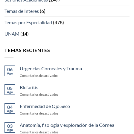
Temas de Interes
(6)
Temas por Especialidad
(478)
UNAM
(14)
TEMAS RECIENTES
Urgencias Corneales y Trauma
06
Ago
en
Comentarios desactivados
Urgencias
Corneales
Blefaritis
05
y
Ago
en
Comentarios desactivados
Trauma
Blefaritis
Enfermedad de Ojo Seco
04
Ago
en
Comentarios desactivados
Enfermedad
de
Anatomía, fisología y exploración de la Córnea
03
Ojo
Ago
en
Comentarios desactivados
Seco