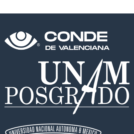
uveítis
de
Behçet