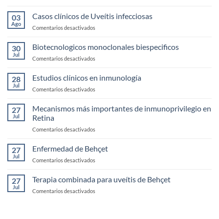
Anatomía,
fisología
Casos clínicos de Uveítis infecciosas
03
y
Ago
en
Comentarios desactivados
exploración
Casos
de
clínicos
Biotecnologicos monoclonales biespecificos
la
30
de
Jul
Córnea
en
Comentarios desactivados
Uveítis
Biotecnologicos
infecciosas
monoclonales
Estudios clínicos en inmunología
28
biespecificos
Jul
en
Comentarios desactivados
Estudios
clínicos
Mecanismos más importantes de inmunoprivilegio en
27
en
Jul
Retina
inmunología
en
Comentarios desactivados
Mecanismos
más
Enfermedad de Behçet
27
importantes
Jul
en
Comentarios desactivados
de
Enfermedad
inmunoprivilegio
de
Terapia combinada para uveítis de Behçet
en
27
Behçet
Jul
Retina
en
Comentarios desactivados
Terapia
combinada
para