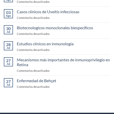
en
Comentarios desactivados
Seco
Anatomía,
fisología
Casos clínicos de Uveítis infecciosas
03
y
Ago
en
Comentarios desactivados
exploración
Casos
de
clínicos
Biotecnologicos monoclonales biespecificos
la
30
de
Jul
Córnea
en
Comentarios desactivados
Uveítis
Biotecnologicos
infecciosas
monoclonales
Estudios clínicos en inmunología
28
biespecificos
Jul
en
Comentarios desactivados
Estudios
clínicos
Mecanismos más importantes de inmunoprivilegio en
27
en
Jul
Retina
inmunología
en
Comentarios desactivados
Mecanismos
más
Enfermedad de Behçet
27
importantes
Jul
en
Comentarios desactivados
de
Enfermedad
inmunoprivilegio
de
en
Behçet
Retina