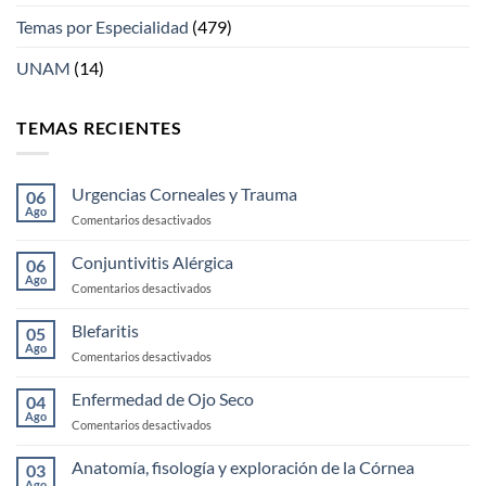
Temas por Especialidad
(479)
UNAM
(14)
TEMAS RECIENTES
Urgencias Corneales y Trauma
06
Ago
en
Comentarios desactivados
Urgencias
Corneales
Conjuntivitis Alérgica
06
y
Ago
en
Comentarios desactivados
Trauma
Conjuntivitis
Alérgica
Blefaritis
05
Ago
en
Comentarios desactivados
Blefaritis
Enfermedad de Ojo Seco
04
Ago
en
Comentarios desactivados
Enfermedad
de
Anatomía, fisología y exploración de la Córnea
03
Ojo
Ago