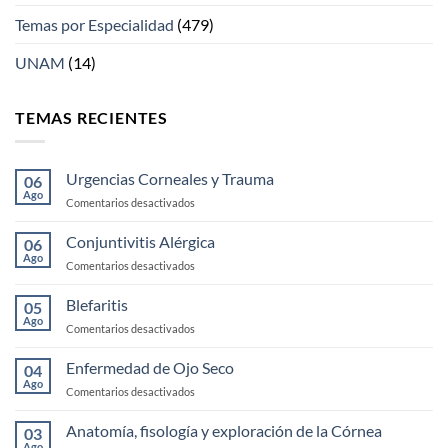
Temas por Especialidad
(479)
UNAM
(14)
TEMAS RECIENTES
Urgencias Corneales y Trauma
06
Ago
en
Comentarios desactivados
Urgencias
Corneales
Conjuntivitis Alérgica
06
y
Ago
en
Comentarios desactivados
Trauma
Conjuntivitis
Alérgica
Blefaritis
05
Ago
en
Comentarios desactivados
Blefaritis
Enfermedad de Ojo Seco
04
Ago
en
Comentarios desactivados
Enfermedad
de
Anatomía, fisología y exploración de la Córnea
03
Ojo
Ago