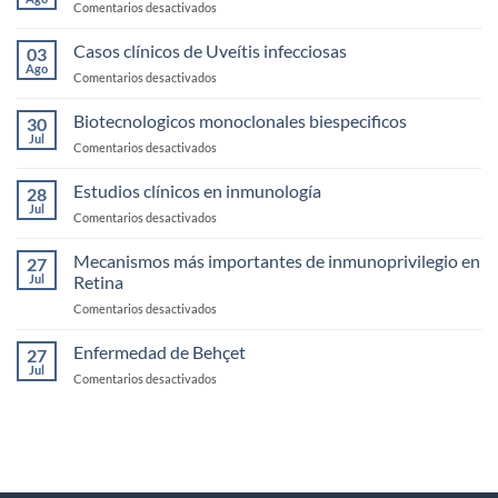
en
Comentarios desactivados
Seco
Anatomía,
fisología
Casos clínicos de Uveítis infecciosas
03
y
Ago
en
Comentarios desactivados
exploración
Casos
de
clínicos
Biotecnologicos monoclonales biespecificos
la
30
de
Jul
Córnea
en
Comentarios desactivados
Uveítis
Biotecnologicos
infecciosas
monoclonales
Estudios clínicos en inmunología
28
biespecificos
Jul
en
Comentarios desactivados
Estudios
clínicos
Mecanismos más importantes de inmunoprivilegio en
27
en
Jul
Retina
inmunología
en
Comentarios desactivados
Mecanismos
más
Enfermedad de Behçet
27
importantes
Jul
en
Comentarios desactivados
de
Enfermedad
inmunoprivilegio
de
en
Behçet
Retina