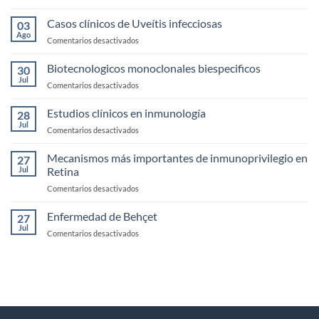
Anatomía,
fisología
Casos clínicos de Uveítis infecciosas
03
y
Ago
en
Comentarios desactivados
exploración
Casos
de
clínicos
Biotecnologicos monoclonales biespecificos
la
30
de
Jul
Córnea
en
Comentarios desactivados
Uveítis
Biotecnologicos
infecciosas
monoclonales
Estudios clínicos en inmunología
28
biespecificos
Jul
en
Comentarios desactivados
Estudios
clínicos
Mecanismos más importantes de inmunoprivilegio en
27
en
Jul
Retina
inmunología
en
Comentarios desactivados
Mecanismos
más
Enfermedad de Behçet
27
importantes
Jul
en
Comentarios desactivados
de
Enfermedad
inmunoprivilegio
de
en
Behçet
Retina