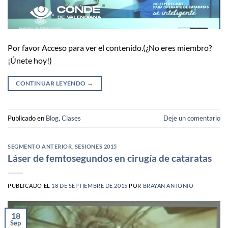
Por favor Acceso para ver el contenido.(¿No eres miembro?
¡Únete hoy!)
CONTINUAR LEYENDO
→
Publicado en
Blog
,
Clases
Deje un comentario
SEGMENTO ANTERIOR
,
SESIONES 2015
Láser de femtosegundos en cirugía de cataratas
PUBLICADO EL
18 DE SEPTIEMBRE DE 2015
POR
BRAYAN ANTONIO
18
Sep