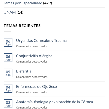
Temas por Especialidad
(479)
UNAM
(14)
TEMAS RECIENTES
Urgencias Corneales y Trauma
06
Ago
en
Comentarios desactivados
Urgencias
Corneales
Conjuntivitis Alérgica
06
y
Ago
en
Comentarios desactivados
Trauma
Conjuntivitis
Alérgica
Blefaritis
05
Ago
en
Comentarios desactivados
Blefaritis
Enfermedad de Ojo Seco
04
Ago
en
Comentarios desactivados
Enfermedad
de
Anatomía, fisología y exploración de la Córnea
03
Ojo
Ago
en
Comentarios desactivados
Seco