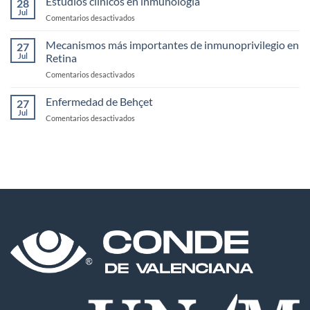
Estudios clínicos en inmunología
28
biespecificos
Jul
en
Comentarios desactivados
Estudios
clínicos
Mecanismos más importantes de inmunoprivilegio en
27
en
Jul
Retina
inmunología
en
Comentarios desactivados
Mecanismos
más
Enfermedad de Behçet
27
importantes
Jul
en
Comentarios desactivados
de
Enfermedad
inmunoprivilegio
de
en
Behçet
Retina