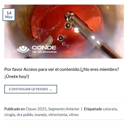
14
May
Por favor Acceso para ver el contenido.(¿No eres miembro?
¡Únete hoy!)
CONTINUAR LEYENDO
→
Publicado en
Clases 2025
,
Segmento Anterior
|
Etiquetado
catarata
,
cirugia
,
dra pulido
,
manejo
,
vitrectomia
,
vitreo