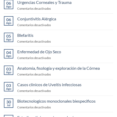
Urgencias Corneales y Trauma
06
Ago
en
Comentarios desactivados
Urgencias
Corneales
Conjuntivitis Alérgica
06
y
Ago
en
Comentarios desactivados
Trauma
Conjuntivitis
Alérgica
Blefaritis
05
Ago
en
Comentarios desactivados
Blefaritis
Enfermedad de Ojo Seco
04
Ago
en
Comentarios desactivados
Enfermedad
de
Anatomía, fisología y exploración de la Córnea
03
Ojo
Ago
en
Comentarios desactivados
Seco
Anatomía,
fisología
Casos clínicos de Uveítis infecciosas
03
y
Ago
en
Comentarios desactivados
exploración
Casos
de
clínicos
Biotecnologicos monoclonales biespecificos
la
30
de
Jul
Córnea
en
Comentarios desactivados
Uveítis
Biotecnologicos
infecciosas
monoclonales