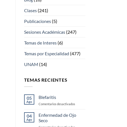
Clases
(241)
Publicaciones
(5)
Sesiones Académicas
(247)
Temas de Interes
(6)
Temas por Especialidad
(477)
UNAM
(14)
TEMAS RECIENTES
Blefaritis
05
Ago
en
Comentarios desactivados
Blefaritis
Enfermedad de Ojo
04
Ago
Seco
en