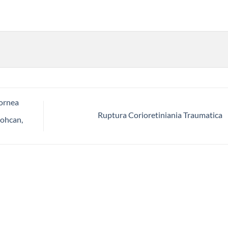
cornea
Ruptura Corioretiniania Traumatica
nohcan,