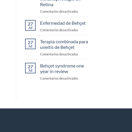
Retina
en
Comentarios desactivados
Mecanismos
más
Enfermedad de Behçet
27
importantes
Jul
en
Comentarios desactivados
de
Enfermedad
inmunoprivilegio
de
Terapia combinada para
en
27
Behçet
Jul
uveítis de Behçet
Retina
en
Comentarios desactivados
Terapia
combinada
Behçet syndrome one
27
para
Jul
year in review
uveítis
en
Comentarios desactivados
de
Behçet
Behçet
syndrome
one
year
in
review