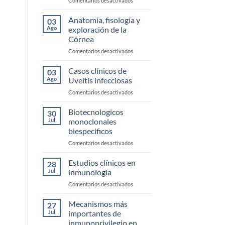
Comentarios desactivados
Enfermedad
de
Anatomía, fisología y
03
Ojo
Ago
exploración de la
Seco
Córnea
en
Comentarios desactivados
Anatomía,
fisología
Casos clínicos de
03
y
Ago
Uveítis infecciosas
exploración
en
Comentarios desactivados
de
Casos
la
clínicos
Biotecnologicos
Córnea
30
de
Jul
monoclonales
Uveítis
biespecificos
infecciosas
en
Comentarios desactivados
Biotecnologicos
monoclonales
Estudios clínicos en
28
biespecificos
Jul
inmunología
en
Comentarios desactivados
Estudios
clínicos
Mecanismos más
27
en
Jul
importantes de
inmunología
inmunoprivilegio en