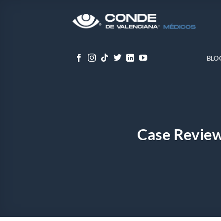
Skip
to
content
BLO
Case Review