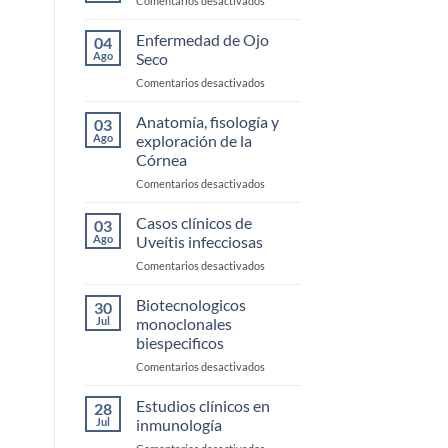
Comentarios desactivados
Trauma
Blefaritis
Enfermedad de Ojo
04
Ago
Seco
en
Comentarios desactivados
Enfermedad
de
Anatomía, fisología y
03
Ojo
Ago
exploración de la
Seco
Córnea
en
Comentarios desactivados
Anatomía,
fisología
Casos clínicos de
03
y
Ago
Uveítis infecciosas
exploración
en
Comentarios desactivados
de
Casos
la
clínicos
Biotecnologicos
Córnea
30
de
Jul
monoclonales
Uveítis
biespecificos
infecciosas
en
Comentarios desactivados
Biotecnologicos
monoclonales
Estudios clínicos en
28
biespecificos
Jul
inmunología
en