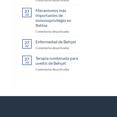
Comentarios desactivados
Estudios
clínicos
Mecanismos más
27
en
Jul
importantes de
inmunología
inmunoprivilegio en
Retina
en
Comentarios desactivados
Mecanismos
más
Enfermedad de Behçet
27
importantes
Jul
en
Comentarios desactivados
de
Enfermedad
inmunoprivilegio
de
Terapia combinada para
en
27
Behçet
Jul
uveítis de Behçet
Retina
en
Comentarios desactivados
Terapia
combinada
para
uveítis
de
Behçet