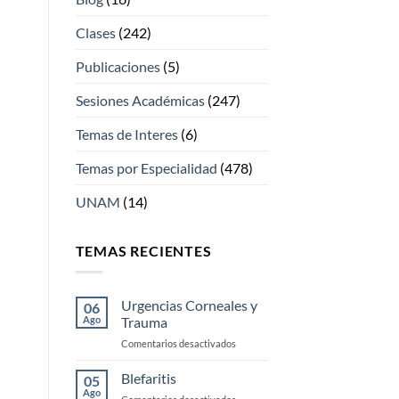
Clases
(242)
Publicaciones
(5)
Sesiones Académicas
(247)
Temas de Interes
(6)
Temas por Especialidad
(478)
UNAM
(14)
TEMAS RECIENTES
Urgencias Corneales y
06
Ago
Trauma
en
Comentarios desactivados
Urgencias
Corneales
Blefaritis
05
y
Ago
en