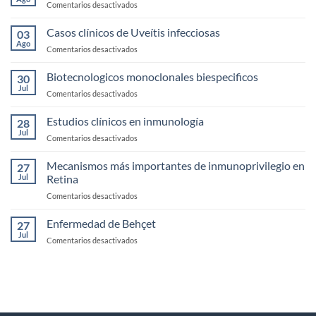
en
Comentarios desactivados
Seco
Anatomía,
fisología
Casos clínicos de Uveítis infecciosas
03
y
Ago
en
Comentarios desactivados
exploración
Casos
de
clínicos
Biotecnologicos monoclonales biespecificos
la
30
de
Jul
Córnea
en
Comentarios desactivados
Uveítis
Biotecnologicos
infecciosas
monoclonales
Estudios clínicos en inmunología
28
biespecificos
Jul
en
Comentarios desactivados
Estudios
clínicos
Mecanismos más importantes de inmunoprivilegio en
27
en
Jul
Retina
inmunología
en
Comentarios desactivados
Mecanismos
más
Enfermedad de Behçet
27
importantes
Jul
en
Comentarios desactivados
de
Enfermedad
inmunoprivilegio
de
en
Behçet
Retina