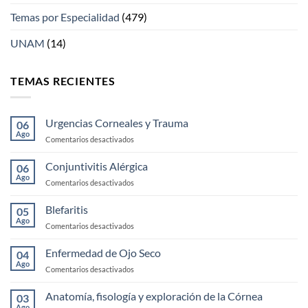
Temas por Especialidad
(479)
UNAM
(14)
TEMAS RECIENTES
Urgencias Corneales y Trauma
06
Ago
en
Comentarios desactivados
Urgencias
Corneales
Conjuntivitis Alérgica
06
y
Ago
en
Comentarios desactivados
Trauma
Conjuntivitis
Alérgica
Blefaritis
05
Ago
en
Comentarios desactivados
Blefaritis
Enfermedad de Ojo Seco
04
Ago
en
Comentarios desactivados
Enfermedad
de
Anatomía, fisología y exploración de la Córnea
03
Ojo
Ago