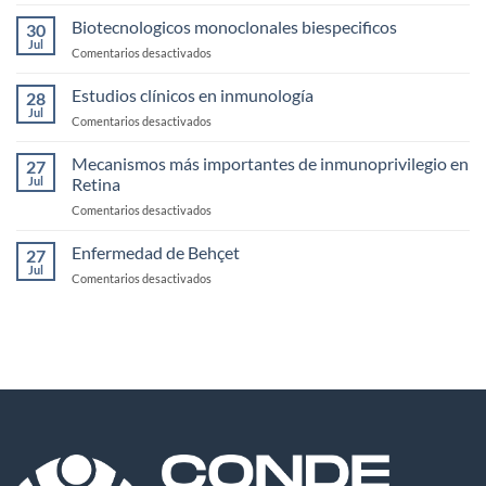
Casos
de
clínicos
Biotecnologicos monoclonales biespecificos
la
30
de
Jul
Córnea
en
Comentarios desactivados
Uveítis
Biotecnologicos
infecciosas
monoclonales
Estudios clínicos en inmunología
28
biespecificos
Jul
en
Comentarios desactivados
Estudios
clínicos
Mecanismos más importantes de inmunoprivilegio en
27
en
Jul
Retina
inmunología
en
Comentarios desactivados
Mecanismos
más
Enfermedad de Behçet
27
importantes
Jul
en
Comentarios desactivados
de
Enfermedad
inmunoprivilegio
de
en
Behçet
Retina