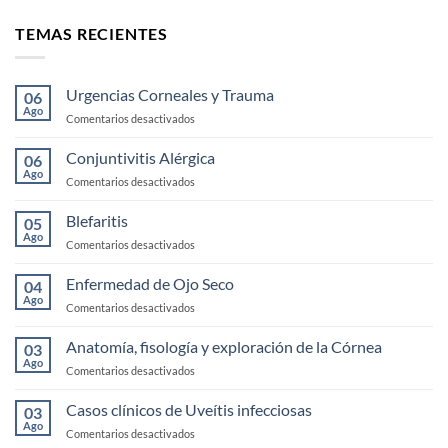
TEMAS RECIENTES
Urgencias Corneales y Trauma
06
Ago
en
Comentarios desactivados
Urgencias
Corneales
Conjuntivitis Alérgica
06
y
Ago
en
Comentarios desactivados
Trauma
Conjuntivitis
Alérgica
Blefaritis
05
Ago
en
Comentarios desactivados
Blefaritis
Enfermedad de Ojo Seco
04
Ago
en
Comentarios desactivados
Enfermedad
de
Anatomía, fisología y exploración de la Córnea
03
Ojo
Ago
en
Comentarios desactivados
Seco
Anatomía,
fisología
Casos clínicos de Uveítis infecciosas
03
y
Ago
en
Comentarios desactivados
exploración