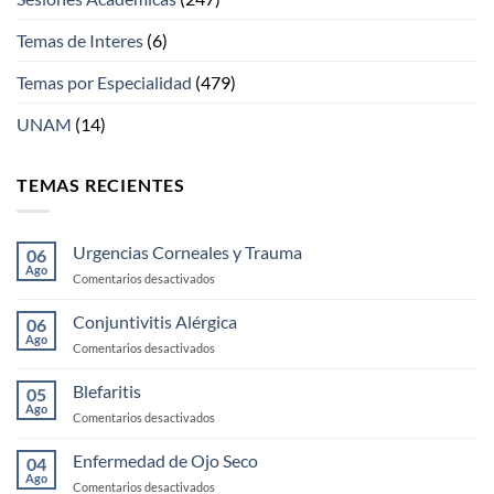
Temas de Interes
(6)
Temas por Especialidad
(479)
UNAM
(14)
TEMAS RECIENTES
Urgencias Corneales y Trauma
06
Ago
en
Comentarios desactivados
Urgencias
Corneales
Conjuntivitis Alérgica
06
y
Ago
en
Comentarios desactivados
Trauma
Conjuntivitis
Alérgica
Blefaritis
05
Ago
en
Comentarios desactivados
Blefaritis
Enfermedad de Ojo Seco
04
Ago
en
Comentarios desactivados