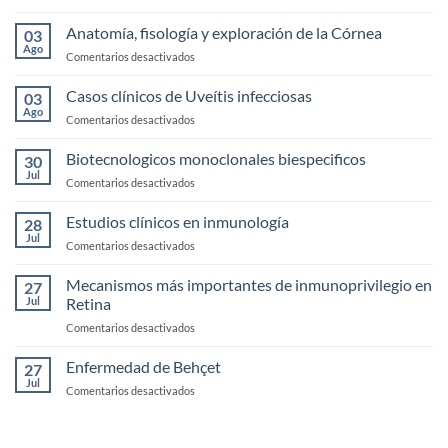
Enfermedad
de
Anatomía, fisología y exploración de la Córnea
03
Ojo
Ago
en
Comentarios desactivados
Seco
Anatomía,
fisología
Casos clínicos de Uveítis infecciosas
03
y
Ago
en
Comentarios desactivados
exploración
Casos
de
clínicos
Biotecnologicos monoclonales biespecificos
la
30
de
Jul
Córnea
en
Comentarios desactivados
Uveítis
Biotecnologicos
infecciosas
monoclonales
Estudios clínicos en inmunología
28
biespecificos
Jul
en
Comentarios desactivados
Estudios
clínicos
Mecanismos más importantes de inmunoprivilegio en
27
en
Jul
Retina
inmunología
en
Comentarios desactivados
Mecanismos
más
Enfermedad de Behçet
27
importantes
Jul
en
Comentarios desactivados
de
Enfermedad
inmunoprivilegio
de
en
Behçet
Retina