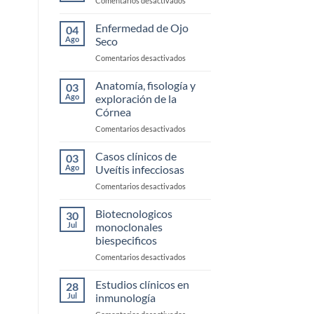
Comentarios desactivados
Trauma
Blefaritis
Enfermedad de Ojo
04
Ago
Seco
en
Comentarios desactivados
Enfermedad
de
Anatomía, fisología y
03
Ojo
Ago
exploración de la
Seco
Córnea
en
Comentarios desactivados
Anatomía,
fisología
Casos clínicos de
03
y
Ago
Uveítis infecciosas
exploración
en
Comentarios desactivados
de
Casos
la
clínicos
Biotecnologicos
Córnea
30
de
Jul
monoclonales
Uveítis
biespecificos
infecciosas
en
Comentarios desactivados
Biotecnologicos
monoclonales
Estudios clínicos en
28
biespecificos
Jul
inmunología
en