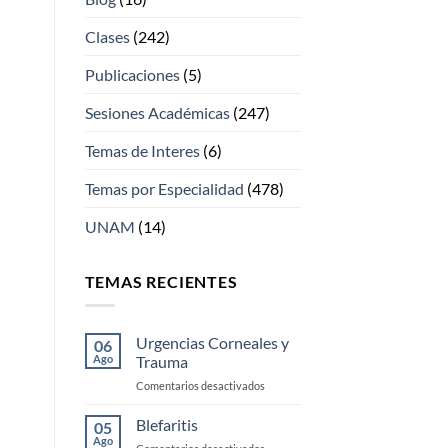
Clases
(242)
Publicaciones
(5)
Sesiones Académicas
(247)
Temas de Interes
(6)
Temas por Especialidad
(478)
UNAM
(14)
TEMAS RECIENTES
Urgencias Corneales y
06
Ago
Trauma
en
Comentarios desactivados
Urgencias
Corneales
Blefaritis
05
y
Ago
en