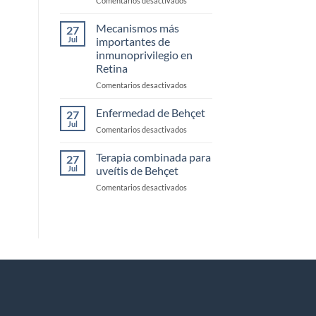
Comentarios desactivados
Estudios
clínicos
Mecanismos más
27
en
Jul
importantes de
inmunología
inmunoprivilegio en
Retina
en
Comentarios desactivados
Mecanismos
más
Enfermedad de Behçet
27
importantes
Jul
en
Comentarios desactivados
de
Enfermedad
inmunoprivilegio
de
Terapia combinada para
en
27
Behçet
Jul
uveítis de Behçet
Retina
en
Comentarios desactivados
Terapia
combinada
para
uveítis
de
Behçet