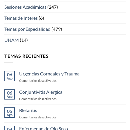
Sesiones Académicas
(247)
Temas de Interes
(6)
Temas por Especialidad
(479)
UNAM
(14)
TEMAS RECIENTES
Urgencias Corneales y Trauma
06
Ago
en
Comentarios desactivados
Urgencias
Corneales
Conjuntivitis Alérgica
06
y
Ago
en
Comentarios desactivados
Trauma
Conjuntivitis
Alérgica
Blefaritis
05
Ago
en
Comentarios desactivados
Blefaritis
Enfermedad de Ojo Seco
04