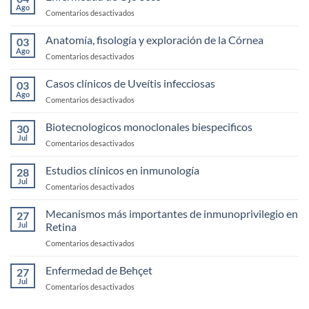
Ago
en
Comentarios desactivados
Enfermedad
de
Anatomía, fisología y exploración de la Córnea
03
Ojo
Ago
en
Comentarios desactivados
Seco
Anatomía,
fisología
Casos clínicos de Uveítis infecciosas
03
y
Ago
en
Comentarios desactivados
exploración
Casos
de
clínicos
Biotecnologicos monoclonales biespecificos
la
30
de
Jul
Córnea
en
Comentarios desactivados
Uveítis
Biotecnologicos
infecciosas
monoclonales
Estudios clínicos en inmunología
28
biespecificos
Jul
en
Comentarios desactivados
Estudios
clínicos
Mecanismos más importantes de inmunoprivilegio en
27
en
Jul
Retina
inmunología
en
Comentarios desactivados
Mecanismos
más
Enfermedad de Behçet
27
importantes
Jul
en
Comentarios desactivados
de
Enfermedad
inmunoprivilegio