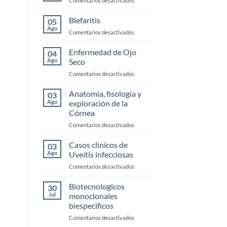
Comentarios desactivados
Trauma
Conjuntivitis
Alérgica
Blefaritis
05
Ago
en
Comentarios desactivados
Blefaritis
Enfermedad de Ojo
04
Ago
Seco
en
Comentarios desactivados
Enfermedad
de
Anatomía, fisología y
03
Ojo
Ago
exploración de la
Seco
Córnea
en
Comentarios desactivados
Anatomía,
fisología
Casos clínicos de
03
y
Ago
Uveítis infecciosas
exploración
en
Comentarios desactivados
de
Casos
la
clínicos
Biotecnologicos
Córnea
30
de
Jul
monoclonales
Uveítis
biespecificos
infecciosas
en
Comentarios desactivados
Biotecnologicos