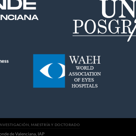
INVESTIGACIÓN, MAESTRÍA Y DOCTORADO
onde de Valenciana, IAP