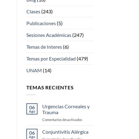
Clases
(243)
Publicaciones
(5)
Sesiones Académicas
(247)
Temas de Interes
(6)
Temas por Especialidad
(479)
UNAM
(14)
TEMAS RECIENTES
Urgencias Corneales y
06
Ago
Trauma
en
Comentarios desactivados
Urgencias
Corneales
Conjuntivitis Alérgica
06
y
Ago
en