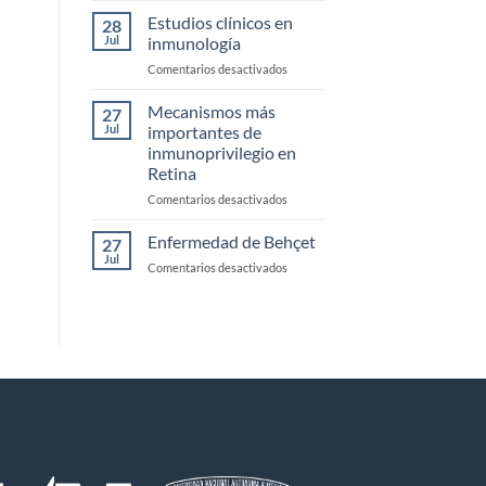
monoclonales
Estudios clínicos en
28
biespecificos
Jul
inmunología
en
Comentarios desactivados
Estudios
clínicos
Mecanismos más
27
en
Jul
importantes de
inmunología
inmunoprivilegio en
Retina
en
Comentarios desactivados
Mecanismos
más
Enfermedad de Behçet
27
importantes
Jul
en
Comentarios desactivados
de
Enfermedad
inmunoprivilegio
de
en
Behçet
Retina