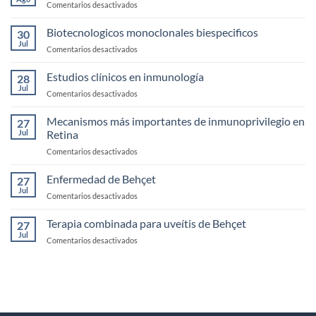
en
Comentarios desactivados
exploración
Casos
de
clínicos
Biotecnologicos monoclonales biespecificos
la
30
de
Jul
Córnea
en
Comentarios desactivados
Uveítis
Biotecnologicos
infecciosas
monoclonales
Estudios clínicos en inmunología
28
biespecificos
Jul
en
Comentarios desactivados
Estudios
clínicos
Mecanismos más importantes de inmunoprivilegio en
27
en
Jul
Retina
inmunología
en
Comentarios desactivados
Mecanismos
más
Enfermedad de Behçet
27
importantes
Jul
en
Comentarios desactivados
de
Enfermedad
inmunoprivilegio
de
Terapia combinada para uveítis de Behçet
en
27
Behçet
Jul
Retina
en
Comentarios desactivados
Terapia
combinada
para
uveítis
de
Behçet