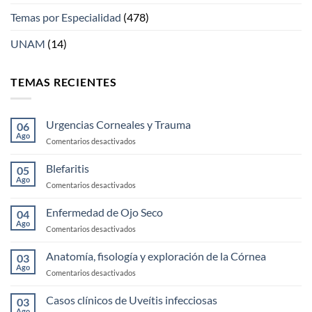
Temas por Especialidad
(478)
UNAM
(14)
TEMAS RECIENTES
Urgencias Corneales y Trauma
06
Ago
en
Comentarios desactivados
Urgencias
Corneales
Blefaritis
05
y
Ago
en
Comentarios desactivados
Trauma
Blefaritis
Enfermedad de Ojo Seco
04
Ago
en
Comentarios desactivados
Enfermedad
de
Anatomía, fisología y exploración de la Córnea
03
Ojo
Ago
en
Comentarios desactivados
Seco
Anatomía,
fisología
Casos clínicos de Uveítis infecciosas
03
y
Ago