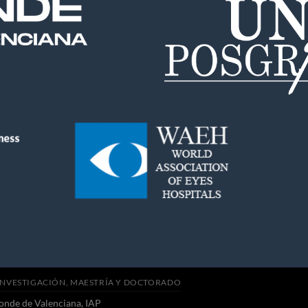
INVESTIGACIÓN, MAESTRÍA Y DOCTORADO
onde de Valenciana, IAP