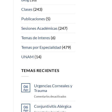
Clases
(243)
Publicaciones
(5)
Sesiones Académicas
(247)
Temas de Interes
(6)
Temas por Especialidad
(479)
UNAM
(14)
TEMAS RECIENTES
Urgencias Corneales y
06
Ago
Trauma
en
Comentarios desactivados
Urgencias
Corneales
Conjuntivitis Alérgica
06
y
Ago
en