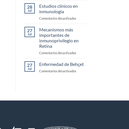
monoclonales
Estudios clínicos en
28
biespecificos
Jul
inmunología
en
Comentarios desactivados
Estudios
clínicos
Mecanismos más
27
en
Jul
importantes de
inmunología
inmunoprivilegio en
Retina
en
Comentarios desactivados
Mecanismos
más
Enfermedad de Behçet
27
importantes
Jul
en
Comentarios desactivados
de
Enfermedad
inmunoprivilegio
de
en
Behçet
Retina