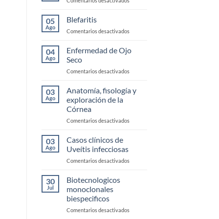
Comentarios desactivados
Trauma
Conjuntivitis
Alérgica
Blefaritis
05
Ago
en
Comentarios desactivados
Blefaritis
Enfermedad de Ojo
04
Ago
Seco
en
Comentarios desactivados
Enfermedad
de
Anatomía, fisología y
03
Ojo
Ago
exploración de la
Seco
Córnea
en
Comentarios desactivados
Anatomía,
fisología
Casos clínicos de
03
y
Ago
Uveítis infecciosas
exploración
en
Comentarios desactivados
de
Casos
la
clínicos
Biotecnologicos
Córnea
30
de
Jul
monoclonales
Uveítis
biespecificos
infecciosas
en
Comentarios desactivados
Biotecnologicos