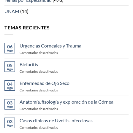
UNAM
(14)
TEMAS RECIENTES
Urgencias Corneales y Trauma
06
Ago
en
Comentarios desactivados
Urgencias
Corneales
Blefaritis
05
y
Ago
en
Comentarios desactivados
Trauma
Blefaritis
Enfermedad de Ojo Seco
04
Ago
en
Comentarios desactivados
Enfermedad
de
Anatomía, fisología y exploración de la Córnea
03
Ojo
Ago
en
Comentarios desactivados
Seco
Anatomía,
fisología
Casos clínicos de Uveítis infecciosas
03
y
Ago
en
Comentarios desactivados
exploración
Casos