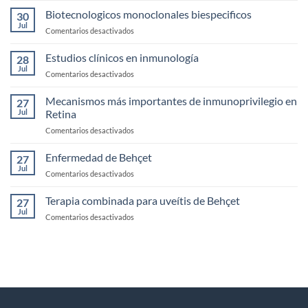
de
clínicos
Biotecnologicos monoclonales biespecificos
la
30
de
Jul
Córnea
en
Comentarios desactivados
Uveítis
Biotecnologicos
infecciosas
monoclonales
Estudios clínicos en inmunología
28
biespecificos
Jul
en
Comentarios desactivados
Estudios
clínicos
Mecanismos más importantes de inmunoprivilegio en
27
en
Jul
Retina
inmunología
en
Comentarios desactivados
Mecanismos
más
Enfermedad de Behçet
27
importantes
Jul
en
Comentarios desactivados
de
Enfermedad
inmunoprivilegio
de
Terapia combinada para uveítis de Behçet
en
27
Behçet
Jul
Retina
en
Comentarios desactivados
Terapia
combinada
para
uveítis
de
Behçet