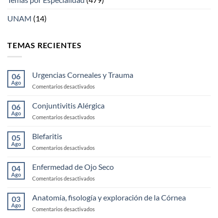
UNAM
(14)
TEMAS RECIENTES
Urgencias Corneales y Trauma
06
Ago
en
Comentarios desactivados
Urgencias
Corneales
Conjuntivitis Alérgica
06
y
Ago
en
Comentarios desactivados
Trauma
Conjuntivitis
Alérgica
Blefaritis
05
Ago
en
Comentarios desactivados
Blefaritis
Enfermedad de Ojo Seco
04
Ago
en
Comentarios desactivados
Enfermedad
de
Anatomía, fisología y exploración de la Córnea
03
Ojo
Ago
en
Comentarios desactivados
Seco
Anatomía,