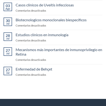
fisología
Casos clínicos de Uveítis infecciosas
03
y
Ago
en
Comentarios desactivados
exploración
Casos
de
clínicos
Biotecnologicos monoclonales biespecificos
la
30
de
Jul
Córnea
en
Comentarios desactivados
Uveítis
Biotecnologicos
infecciosas
monoclonales
Estudios clínicos en inmunología
28
biespecificos
Jul
en
Comentarios desactivados
Estudios
clínicos
Mecanismos más importantes de inmunoprivilegio en
27
en
Jul
Retina
inmunología
en
Comentarios desactivados
Mecanismos
más
Enfermedad de Behçet
27
importantes
Jul
en
Comentarios desactivados
de
Enfermedad
inmunoprivilegio
de
en
Behçet
Retina