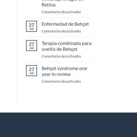
Retina
en
Comentarios desactivados
Mecanismos
más
Enfermedad de Behçet
27
importantes
Jul
en
Comentarios desactivados
de
Enfermedad
inmunoprivilegio
de
Terapia combinada para
en
27
Behçet
Jul
uveítis de Behçet
Retina
en
Comentarios desactivados
Terapia
combinada
Behçet syndrome one
27
para
Jul
year in review
uveítis
en
Comentarios desactivados
de
Behçet
Behçet
syndrome
one
year
in
review