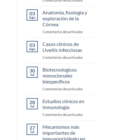
Comentarios desactivados
Enfermedad
de
Anatomía, fisología y
03
Ojo
Ago
exploración de la
Seco
Córnea
en
Comentarios desactivados
Anatomía,
fisología
Casos clínicos de
03
y
Ago
Uveítis infecciosas
exploración
en
Comentarios desactivados
de
Casos
la
clínicos
Biotecnologicos
Córnea
30
de
Jul
monoclonales
Uveítis
biespecificos
infecciosas
en
Comentarios desactivados
Biotecnologicos
monoclonales
Estudios clínicos en
28
biespecificos
Jul
inmunología
en
Comentarios desactivados
Estudios
clínicos
Mecanismos más
27
en
Jul
importantes de
inmunología
inmunoprivilegio en