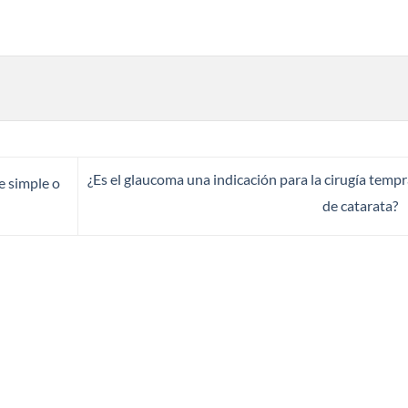
¿Es el glaucoma una indicación para la cirugía temp
e simple o
de catarata?