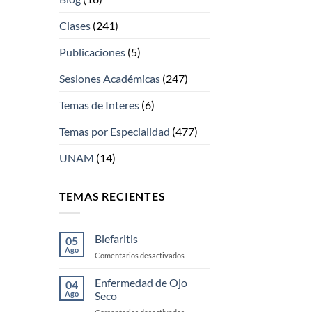
Clases
(241)
Publicaciones
(5)
Sesiones Académicas
(247)
Temas de Interes
(6)
Temas por Especialidad
(477)
UNAM
(14)
TEMAS RECIENTES
Blefaritis
05
Ago
en
Comentarios desactivados
Blefaritis
Enfermedad de Ojo
04
Ago
Seco
en