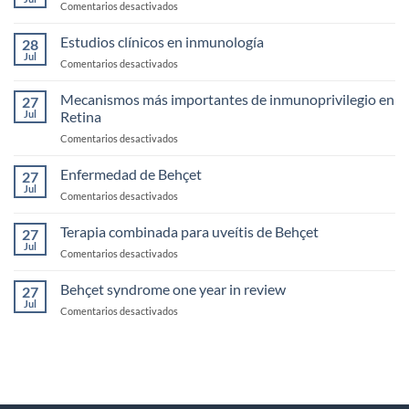
en
Comentarios desactivados
Uveítis
Biotecnologicos
infecciosas
monoclonales
Estudios clínicos en inmunología
28
biespecificos
Jul
en
Comentarios desactivados
Estudios
clínicos
Mecanismos más importantes de inmunoprivilegio en
27
en
Jul
Retina
inmunología
en
Comentarios desactivados
Mecanismos
más
Enfermedad de Behçet
27
importantes
Jul
en
Comentarios desactivados
de
Enfermedad
inmunoprivilegio
de
Terapia combinada para uveítis de Behçet
en
27
Behçet
Jul
Retina
en
Comentarios desactivados
Terapia
combinada
Behçet syndrome one year in review
27
para
Jul
en
Comentarios desactivados
uveítis
Behçet
de
syndrome
Behçet
one
year
in
review