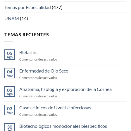
Temas por Especialidad
(477)
UNAM
(14)
TEMAS RECIENTES
Blefaritis
05
Ago
en
Comentarios desactivados
Blefaritis
Enfermedad de Ojo Seco
04
Ago
en
Comentarios desactivados
Enfermedad
de
Anatomía, fisología y exploración de la Córnea
03
Ojo
Ago
en
Comentarios desactivados
Seco
Anatomía,
fisología
Casos clínicos de Uveítis infecciosas
03
y
Ago
en
Comentarios desactivados
exploración
Casos
de
clínicos
Biotecnologicos monoclonales biespecificos
la
30
de
Jul
Córnea