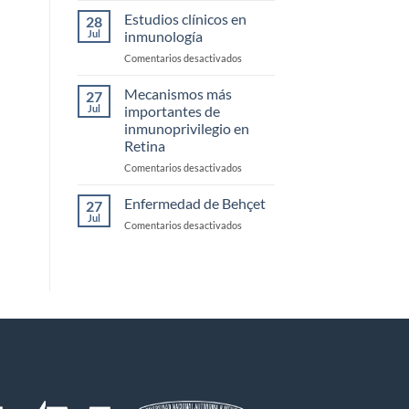
monoclonales
Estudios clínicos en
28
biespecificos
Jul
inmunología
en
Comentarios desactivados
Estudios
clínicos
Mecanismos más
27
en
Jul
importantes de
inmunología
inmunoprivilegio en
Retina
en
Comentarios desactivados
Mecanismos
más
Enfermedad de Behçet
27
importantes
Jul
en
Comentarios desactivados
de
Enfermedad
inmunoprivilegio
de
en
Behçet
Retina