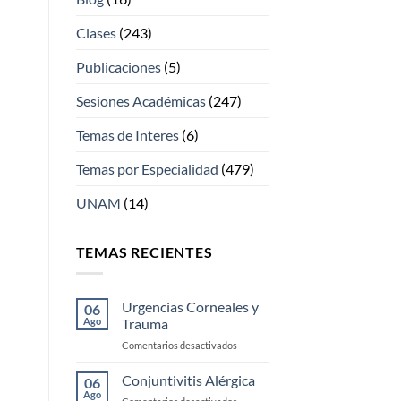
Clases
(243)
Publicaciones
(5)
Sesiones Académicas
(247)
Temas de Interes
(6)
Temas por Especialidad
(479)
UNAM
(14)
TEMAS RECIENTES
Urgencias Corneales y
06
Ago
Trauma
en
Comentarios desactivados
Urgencias
Corneales
Conjuntivitis Alérgica
06
y
Ago
en