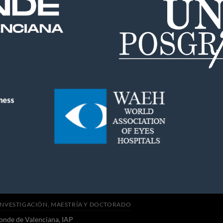
INVESTIGACIÓN, MAESTRÍA Y DOCTORADO
onde de Valenciana, IAP