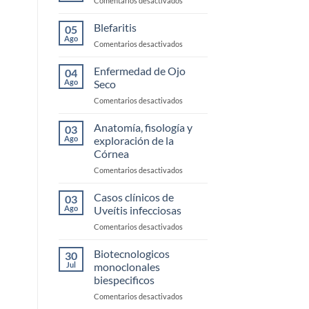
Comentarios desactivados
Trauma
Conjuntivitis
Alérgica
Blefaritis
05
Ago
en
Comentarios desactivados
Blefaritis
Enfermedad de Ojo
04
Ago
Seco
en
Comentarios desactivados
Enfermedad
de
Anatomía, fisología y
03
Ojo
Ago
exploración de la
Seco
Córnea
en
Comentarios desactivados
Anatomía,
fisología
Casos clínicos de
03
y
Ago
Uveítis infecciosas
exploración
en
Comentarios desactivados
de
Casos
la
clínicos
Biotecnologicos
Córnea
30
de
Jul
monoclonales
Uveítis
biespecificos
infecciosas
en
Comentarios desactivados
Biotecnologicos