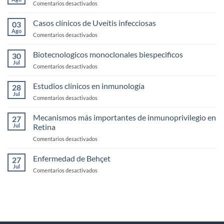
en
Comentarios desactivados
Seco
Anatomía,
fisología
Casos clínicos de Uveítis infecciosas
03
y
Ago
en
Comentarios desactivados
exploración
Casos
de
clínicos
Biotecnologicos monoclonales biespecificos
la
30
de
Jul
Córnea
en
Comentarios desactivados
Uveítis
Biotecnologicos
infecciosas
monoclonales
Estudios clínicos en inmunología
28
biespecificos
Jul
en
Comentarios desactivados
Estudios
clínicos
Mecanismos más importantes de inmunoprivilegio en
27
en
Jul
Retina
inmunología
en
Comentarios desactivados
Mecanismos
más
Enfermedad de Behçet
27
importantes
Jul
en
Comentarios desactivados
de
Enfermedad
inmunoprivilegio
de
en
Behçet
Retina