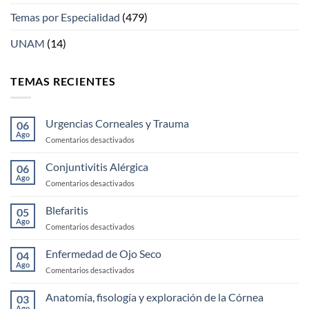
Temas por Especialidad
(479)
UNAM
(14)
TEMAS RECIENTES
Urgencias Corneales y Trauma
06
Ago
en
Comentarios desactivados
Urgencias
Corneales
Conjuntivitis Alérgica
06
y
Ago
en
Comentarios desactivados
Trauma
Conjuntivitis
Alérgica
Blefaritis
05
Ago
en
Comentarios desactivados
Blefaritis
Enfermedad de Ojo Seco
04
Ago
en
Comentarios desactivados
Enfermedad
de
Anatomía, fisología y exploración de la Córnea
03
Ojo
Ago