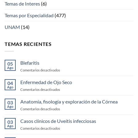
Temas de Interes
(6)
Temas por Especialidad
(477)
UNAM
(14)
TEMAS RECIENTES
Blefaritis
05
Ago
en
Comentarios desactivados
Blefaritis
Enfermedad de Ojo Seco
04
Ago
en
Comentarios desactivados
Enfermedad
de
Anatomía, fisología y exploración de la Córnea
03
Ojo
Ago
en
Comentarios desactivados
Seco
Anatomía,
fisología
Casos clínicos de Uveítis infecciosas
03
y
Ago
en
Comentarios desactivados
exploración
Casos
de