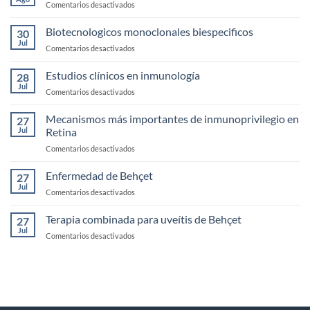
en
Comentarios desactivados
exploración
Casos
de
clínicos
Biotecnologicos monoclonales biespecificos
la
30
de
Jul
Córnea
en
Comentarios desactivados
Uveítis
Biotecnologicos
infecciosas
monoclonales
Estudios clínicos en inmunología
28
biespecificos
Jul
en
Comentarios desactivados
Estudios
clínicos
Mecanismos más importantes de inmunoprivilegio en
27
en
Jul
Retina
inmunología
en
Comentarios desactivados
Mecanismos
más
Enfermedad de Behçet
27
importantes
Jul
en
Comentarios desactivados
de
Enfermedad
inmunoprivilegio
de
Terapia combinada para uveítis de Behçet
en
27
Behçet
Jul
Retina
en
Comentarios desactivados
Terapia
combinada
para
uveítis
de
Behçet