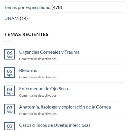
Temas por Especialidad
(478)
UNAM
(14)
TEMAS RECIENTES
Urgencias Corneales y Trauma
06
Ago
en
Comentarios desactivados
Urgencias
Corneales
Blefaritis
05
y
Ago
en
Comentarios desactivados
Trauma
Blefaritis
Enfermedad de Ojo Seco
04
Ago
en
Comentarios desactivados
Enfermedad
de
Anatomía, fisología y exploración de la Córnea
03
Ojo
Ago
en
Comentarios desactivados
Seco
Anatomía,
fisología
Casos clínicos de Uveítis infecciosas
03
y
Ago