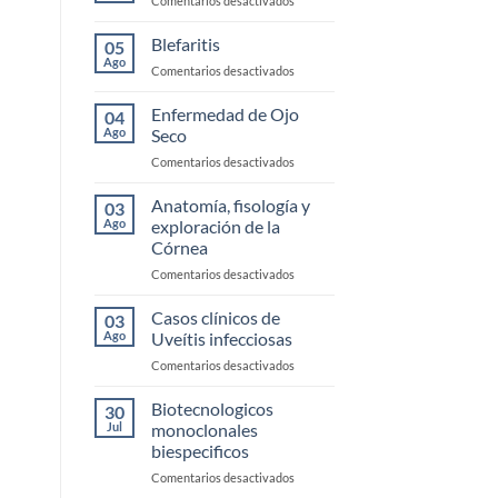
Comentarios desactivados
Trauma
Conjuntivitis
Alérgica
Blefaritis
05
Ago
en
Comentarios desactivados
Blefaritis
Enfermedad de Ojo
04
Ago
Seco
en
Comentarios desactivados
Enfermedad
de
Anatomía, fisología y
03
Ojo
Ago
exploración de la
Seco
Córnea
en
Comentarios desactivados
Anatomía,
fisología
Casos clínicos de
03
y
Ago
Uveítis infecciosas
exploración
en
Comentarios desactivados
de
Casos
la
clínicos
Biotecnologicos
Córnea
30
de
Jul
monoclonales
Uveítis
biespecificos
infecciosas
en
Comentarios desactivados
Biotecnologicos