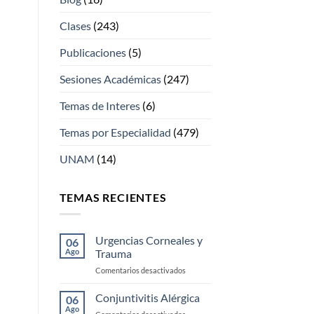
Clases
(243)
Publicaciones
(5)
Sesiones Académicas
(247)
Temas de Interes
(6)
Temas por Especialidad
(479)
UNAM
(14)
TEMAS RECIENTES
Urgencias Corneales y
06
Ago
Trauma
en
Comentarios desactivados
Urgencias
Corneales
Conjuntivitis Alérgica
06
y
Ago
en