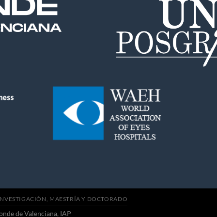
INVESTIGACIÓN, MAESTRÍA Y DOCTORADO
onde de Valenciana, IAP