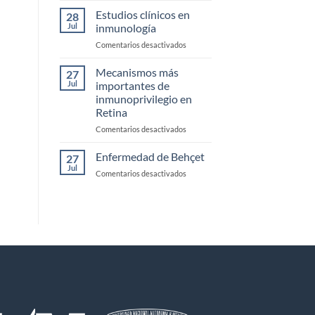
monoclonales
Estudios clínicos en
28
biespecificos
Jul
inmunología
en
Comentarios desactivados
Estudios
clínicos
Mecanismos más
27
en
Jul
importantes de
inmunología
inmunoprivilegio en
Retina
en
Comentarios desactivados
Mecanismos
más
Enfermedad de Behçet
27
importantes
Jul
en
Comentarios desactivados
de
Enfermedad
inmunoprivilegio
de
en
Behçet
Retina