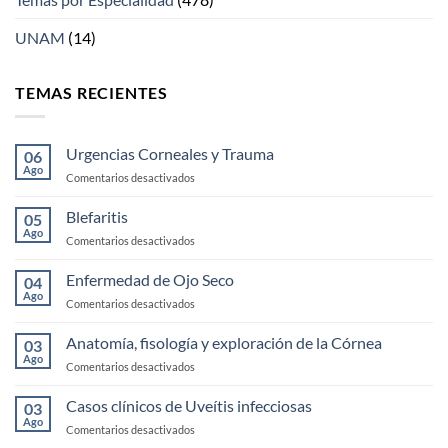
UNAM
(14)
TEMAS RECIENTES
Urgencias Corneales y Trauma
06
Ago
en
Comentarios desactivados
Urgencias
Corneales
Blefaritis
05
y
Ago
en
Comentarios desactivados
Trauma
Blefaritis
Enfermedad de Ojo Seco
04
Ago
en
Comentarios desactivados
Enfermedad
de
Anatomía, fisología y exploración de la Córnea
03
Ojo
Ago
en
Comentarios desactivados
Seco
Anatomía,
fisología
Casos clínicos de Uveítis infecciosas
03
y
Ago
en
Comentarios desactivados
exploración
Casos