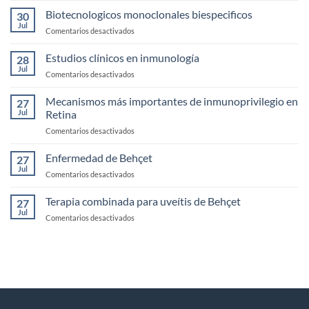
de
clínicos
Biotecnologicos monoclonales biespecificos
la
30
de
Jul
Córnea
en
Comentarios desactivados
Uveítis
Biotecnologicos
infecciosas
monoclonales
Estudios clínicos en inmunología
28
biespecificos
Jul
en
Comentarios desactivados
Estudios
clínicos
Mecanismos más importantes de inmunoprivilegio en
27
en
Jul
Retina
inmunología
en
Comentarios desactivados
Mecanismos
más
Enfermedad de Behçet
27
importantes
Jul
en
Comentarios desactivados
de
Enfermedad
inmunoprivilegio
de
Terapia combinada para uveítis de Behçet
en
27
Behçet
Jul
Retina
en
Comentarios desactivados
Terapia
combinada
para
uveítis
de
Behçet