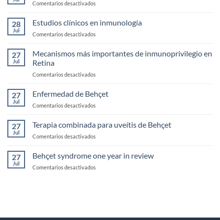
en
Comentarios desactivados
Uveítis
Biotecnologicos
infecciosas
monoclonales
Estudios clínicos en inmunología
28
biespecificos
Jul
en
Comentarios desactivados
Estudios
clínicos
Mecanismos más importantes de inmunoprivilegio en
27
en
Jul
Retina
inmunología
en
Comentarios desactivados
Mecanismos
más
Enfermedad de Behçet
27
importantes
Jul
en
Comentarios desactivados
de
Enfermedad
inmunoprivilegio
de
Terapia combinada para uveítis de Behçet
en
27
Behçet
Jul
Retina
en
Comentarios desactivados
Terapia
combinada
Behçet syndrome one year in review
27
para
Jul
en
Comentarios desactivados
uveítis
Behçet
de
syndrome
Behçet
one
year
in
review