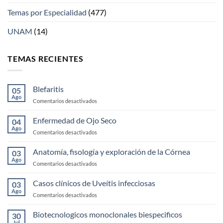
Temas por Especialidad
(477)
UNAM
(14)
TEMAS RECIENTES
Blefaritis
05
Ago
en
Comentarios desactivados
Blefaritis
Enfermedad de Ojo Seco
04
Ago
en
Comentarios desactivados
Enfermedad
de
Anatomía, fisología y exploración de la Córnea
03
Ojo
Ago
en
Comentarios desactivados
Seco
Anatomía,
fisología
Casos clínicos de Uveítis infecciosas
03
y
Ago
en
Comentarios desactivados
exploración
Casos
de
clínicos
Biotecnologicos monoclonales biespecificos
la
30
de
Jul
Córnea