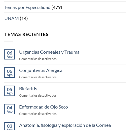
Temas por Especialidad
(479)
UNAM
(14)
TEMAS RECIENTES
Urgencias Corneales y Trauma
06
Ago
en
Comentarios desactivados
Urgencias
Corneales
Conjuntivitis Alérgica
06
y
Ago
en
Comentarios desactivados
Trauma
Conjuntivitis
Alérgica
Blefaritis
05
Ago
en
Comentarios desactivados
Blefaritis
Enfermedad de Ojo Seco
04
Ago
en
Comentarios desactivados
Enfermedad
de
Anatomía, fisología y exploración de la Córnea
03
Ojo
Ago