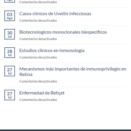
en
Comentarios desactivados
Seco
Anatomía,
fisología
Casos clínicos de Uveítis infecciosas
03
y
Ago
en
Comentarios desactivados
exploración
Casos
de
clínicos
Biotecnologicos monoclonales biespecificos
la
30
de
Jul
Córnea
en
Comentarios desactivados
Uveítis
Biotecnologicos
infecciosas
monoclonales
Estudios clínicos en inmunología
28
biespecificos
Jul
en
Comentarios desactivados
Estudios
clínicos
Mecanismos más importantes de inmunoprivilegio en
27
en
Jul
Retina
inmunología
en
Comentarios desactivados
Mecanismos
más
Enfermedad de Behçet
27
importantes
Jul
en
Comentarios desactivados
de
Enfermedad
inmunoprivilegio
de
en
Behçet
Retina