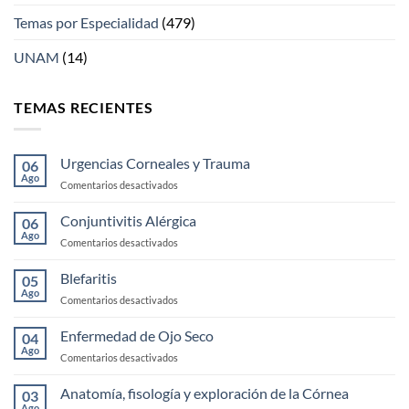
Temas por Especialidad
(479)
UNAM
(14)
TEMAS RECIENTES
Urgencias Corneales y Trauma
06
Ago
en
Comentarios desactivados
Urgencias
Corneales
Conjuntivitis Alérgica
06
y
Ago
en
Comentarios desactivados
Trauma
Conjuntivitis
Alérgica
Blefaritis
05
Ago
en
Comentarios desactivados
Blefaritis
Enfermedad de Ojo Seco
04
Ago
en
Comentarios desactivados
Enfermedad
de
Anatomía, fisología y exploración de la Córnea
03
Ojo
Ago