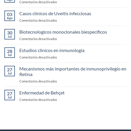
en
Comentarios desactivados
Seco
Anatomía,
fisología
Casos clínicos de Uveítis infecciosas
03
y
Ago
en
Comentarios desactivados
exploración
Casos
de
clínicos
Biotecnologicos monoclonales biespecificos
la
30
de
Jul
Córnea
en
Comentarios desactivados
Uveítis
Biotecnologicos
infecciosas
monoclonales
Estudios clínicos en inmunología
28
biespecificos
Jul
en
Comentarios desactivados
Estudios
clínicos
Mecanismos más importantes de inmunoprivilegio en
27
en
Jul
Retina
inmunología
en
Comentarios desactivados
Mecanismos
más
Enfermedad de Behçet
27
importantes
Jul
en
Comentarios desactivados
de
Enfermedad
inmunoprivilegio
de
en
Behçet
Retina