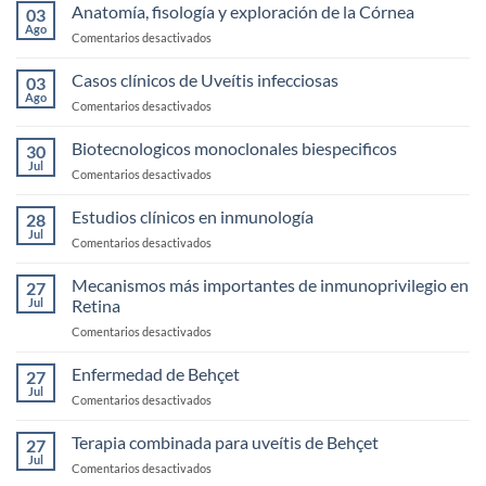
de
Anatomía, fisología y exploración de la Córnea
03
Ojo
Ago
en
Comentarios desactivados
Seco
Anatomía,
fisología
Casos clínicos de Uveítis infecciosas
03
y
Ago
en
Comentarios desactivados
exploración
Casos
de
clínicos
Biotecnologicos monoclonales biespecificos
la
30
de
Jul
Córnea
en
Comentarios desactivados
Uveítis
Biotecnologicos
infecciosas
monoclonales
Estudios clínicos en inmunología
28
biespecificos
Jul
en
Comentarios desactivados
Estudios
clínicos
Mecanismos más importantes de inmunoprivilegio en
27
en
Jul
Retina
inmunología
en
Comentarios desactivados
Mecanismos
más
Enfermedad de Behçet
27
importantes
Jul
en
Comentarios desactivados
de
Enfermedad
inmunoprivilegio
de
Terapia combinada para uveítis de Behçet
en
27
Behçet
Jul
Retina
en
Comentarios desactivados
Terapia