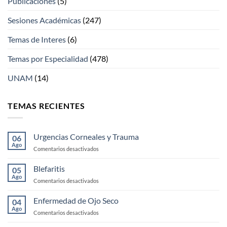
Publicaciones
(5)
Sesiones Académicas
(247)
Temas de Interes
(6)
Temas por Especialidad
(478)
UNAM
(14)
TEMAS RECIENTES
Urgencias Corneales y Trauma
06
Ago
en
Comentarios desactivados
Urgencias
Corneales
Blefaritis
05
y
Ago
en
Comentarios desactivados
Trauma
Blefaritis
Enfermedad de Ojo Seco
04
Ago
en
Comentarios desactivados
Enfermedad