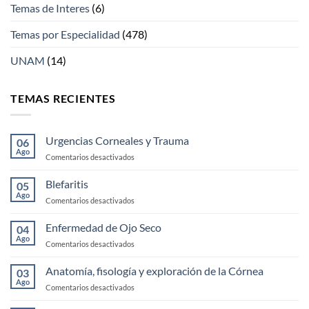
Temas de Interes
(6)
Temas por Especialidad
(478)
UNAM
(14)
TEMAS RECIENTES
Urgencias Corneales y Trauma
06
Ago
en
Comentarios desactivados
Urgencias
Corneales
Blefaritis
05
y
Ago
en
Comentarios desactivados
Trauma
Blefaritis
Enfermedad de Ojo Seco
04
Ago
en
Comentarios desactivados
Enfermedad
de
Anatomía, fisología y exploración de la Córnea
03
Ojo
Ago
en
Comentarios desactivados
Seco
Anatomía,