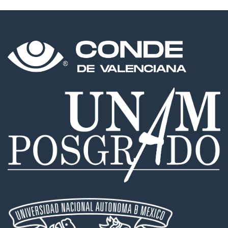
de
Behçet