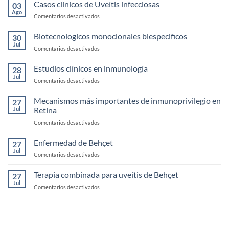
fisología
Casos clínicos de Uveítis infecciosas
03
y
Ago
en
Comentarios desactivados
exploración
Casos
de
clínicos
Biotecnologicos monoclonales biespecificos
la
30
de
Jul
Córnea
en
Comentarios desactivados
Uveítis
Biotecnologicos
infecciosas
monoclonales
Estudios clínicos en inmunología
28
biespecificos
Jul
en
Comentarios desactivados
Estudios
clínicos
Mecanismos más importantes de inmunoprivilegio en
27
en
Jul
Retina
inmunología
en
Comentarios desactivados
Mecanismos
más
Enfermedad de Behçet
27
importantes
Jul
en
Comentarios desactivados
de
Enfermedad
inmunoprivilegio
de
Terapia combinada para uveítis de Behçet
en
27
Behçet
Jul
Retina
en
Comentarios desactivados
Terapia
combinada
para
uveítis