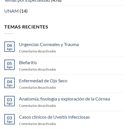
UNAM
(14)
TEMAS RECIENTES
Urgencias Corneales y Trauma
06
Ago
en
Comentarios desactivados
Urgencias
Corneales
Blefaritis
05
y
Ago
en
Comentarios desactivados
Trauma
Blefaritis
Enfermedad de Ojo Seco
04
Ago
en
Comentarios desactivados
Enfermedad
de
Anatomía, fisología y exploración de la Córnea
03
Ojo
Ago
en
Comentarios desactivados
Seco
Anatomía,
fisología
Casos clínicos de Uveítis infecciosas
03
y
Ago
en
Comentarios desactivados
exploración
Casos