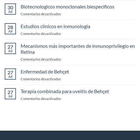
de
clínicos
Biotecnologicos monoclonales biespecificos
la
30
de
Jul
Córnea
en
Comentarios desactivados
Uveítis
Biotecnologicos
infecciosas
monoclonales
Estudios clínicos en inmunología
28
biespecificos
Jul
en
Comentarios desactivados
Estudios
clínicos
Mecanismos más importantes de inmunoprivilegio en
27
en
Jul
Retina
inmunología
en
Comentarios desactivados
Mecanismos
más
Enfermedad de Behçet
27
importantes
Jul
en
Comentarios desactivados
de
Enfermedad
inmunoprivilegio
de
Terapia combinada para uveítis de Behçet
en
27
Behçet
Jul
Retina
en
Comentarios desactivados
Terapia
combinada
para
uveítis
de
Behçet