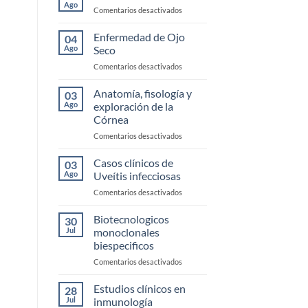
Ago
en
Comentarios desactivados
Blefaritis
Enfermedad de Ojo
04
Ago
Seco
en
Comentarios desactivados
Enfermedad
de
Anatomía, fisología y
03
Ojo
Ago
exploración de la
Seco
Córnea
en
Comentarios desactivados
Anatomía,
fisología
Casos clínicos de
03
y
Ago
Uveítis infecciosas
exploración
en
Comentarios desactivados
de
Casos
la
clínicos
Biotecnologicos
Córnea
30
de
Jul
monoclonales
Uveítis
biespecificos
infecciosas
en
Comentarios desactivados
Biotecnologicos
monoclonales
Estudios clínicos en
28
biespecificos
Jul
inmunología