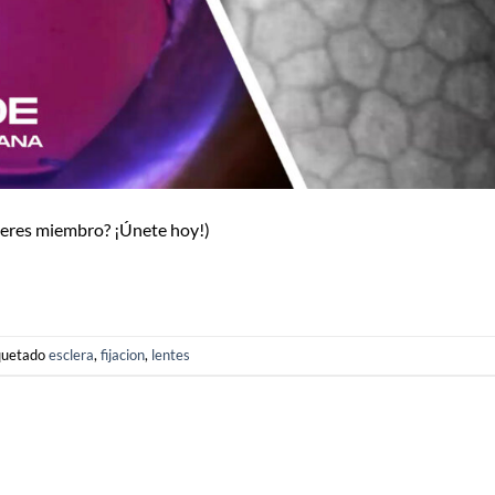
o eres miembro? ¡Únete hoy!)
quetado
esclera
,
fijacion
,
lentes