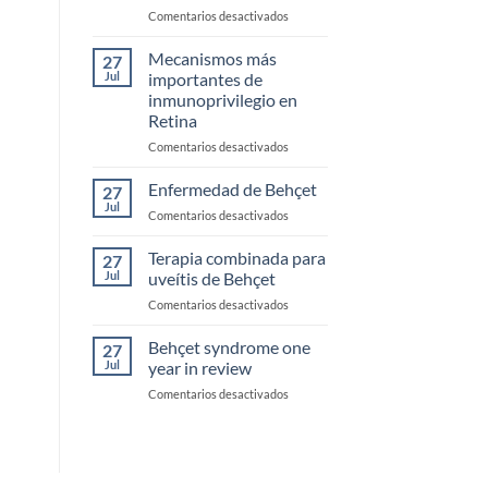
en
Comentarios desactivados
Estudios
clínicos
Mecanismos más
27
en
Jul
importantes de
inmunología
inmunoprivilegio en
Retina
en
Comentarios desactivados
Mecanismos
más
Enfermedad de Behçet
27
importantes
Jul
en
Comentarios desactivados
de
Enfermedad
inmunoprivilegio
de
Terapia combinada para
en
27
Behçet
Jul
uveítis de Behçet
Retina
en
Comentarios desactivados
Terapia
combinada
Behçet syndrome one
27
para
Jul
year in review
uveítis
en
Comentarios desactivados
de
Behçet
Behçet
syndrome
one
year
in