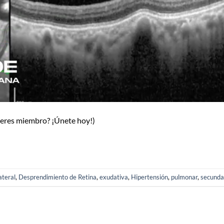
o eres miembro? ¡Únete hoy!)
ateral
,
Desprendimiento de Retina
,
exudativa
,
Hipertensión
,
pulmonar
,
secunda