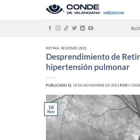
Skip
to
content
BLO
RETINA
,
SESIONES 2021
Desprendimiento de Retina
hipertensión pulmonar
PUBLICADO EL
18 DE NOVIEMBRE DE 2021
POR
COND
18
Nov