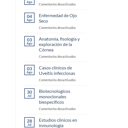
Ago
en
Comentarios desactivados
Blefaritis
Enfermedad de Ojo
04
Ago
Seco
en
Comentarios desactivados
Enfermedad
de
Anatomía, fisología y
03
Ojo
Ago
exploración de la
Seco
Córnea
en
Comentarios desactivados
Anatomía,
fisología
Casos clínicos de
03
y
Ago
Uveítis infecciosas
exploración
en
Comentarios desactivados
de
Casos
la
clínicos
Biotecnologicos
Córnea
30
de
Jul
monoclonales
Uveítis
biespecificos
infecciosas
en
Comentarios desactivados
Biotecnologicos
monoclonales
Estudios clínicos en
28
biespecificos
Jul
inmunología