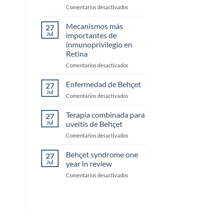
en
Comentarios desactivados
Estudios
clínicos
Mecanismos más
27
en
Jul
importantes de
inmunología
inmunoprivilegio en
Retina
en
Comentarios desactivados
Mecanismos
más
Enfermedad de Behçet
27
importantes
Jul
en
Comentarios desactivados
de
Enfermedad
inmunoprivilegio
de
Terapia combinada para
en
27
Behçet
Jul
uveítis de Behçet
Retina
en
Comentarios desactivados
Terapia
combinada
Behçet syndrome one
27
para
Jul
year in review
uveítis
en
Comentarios desactivados
de
Behçet
Behçet
syndrome
one
year
in