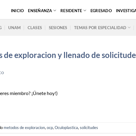
INICIO
ENSEÑANZA
RESIDENTE
EGRESADO
INVESTIG
G
UNAM
CLASES
SESIONES
TEMAS POR ESPECIALIDAD
de exploracion y llenado de solicitude
CO
o eres miembro? ¡Únete hoy!)
do
metodos de exploracion
,
ocp
,
Oculoplastica
,
solicitudes