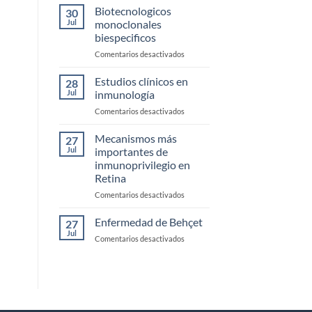
clínicos
Biotecnologicos
Córnea
30
de
Jul
monoclonales
Uveítis
biespecificos
infecciosas
en
Comentarios desactivados
Biotecnologicos
monoclonales
Estudios clínicos en
28
biespecificos
Jul
inmunología
en
Comentarios desactivados
Estudios
clínicos
Mecanismos más
27
en
Jul
importantes de
inmunología
inmunoprivilegio en
Retina
en
Comentarios desactivados
Mecanismos
más
Enfermedad de Behçet
27
importantes
Jul
en
Comentarios desactivados
de
Enfermedad
inmunoprivilegio
de
en
Behçet
Retina