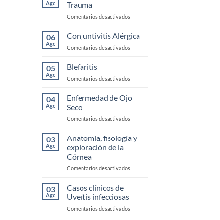
Ago
Trauma
en
Comentarios desactivados
Urgencias
Corneales
Conjuntivitis Alérgica
06
y
Ago
en
Comentarios desactivados
Trauma
Conjuntivitis
Alérgica
Blefaritis
05
Ago
en
Comentarios desactivados
Blefaritis
Enfermedad de Ojo
04
Ago
Seco
en
Comentarios desactivados
Enfermedad
de
Anatomía, fisología y
03
Ojo
Ago
exploración de la
Seco
Córnea
en
Comentarios desactivados
Anatomía,
fisología
Casos clínicos de
03
y
Ago
Uveítis infecciosas
exploración
en
Comentarios desactivados
de
Casos
la