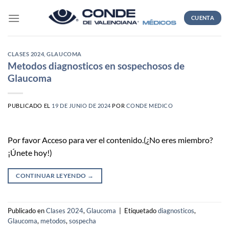
Skip
to
CUENTA
content
CLASES 2024
,
GLAUCOMA
Metodos diagnosticos en sospechosos de
Glaucoma
PUBLICADO EL
19 DE JUNIO DE 2024
POR
CONDE MEDICO
Por favor Acceso para ver el contenido.(¿No eres miembro?
¡Únete hoy!)
CONTINUAR LEYENDO
→
Publicado en
Clases 2024
,
Glaucoma
|
Etiquetado
diagnosticos
,
Glaucoma
,
metodos
,
sospecha