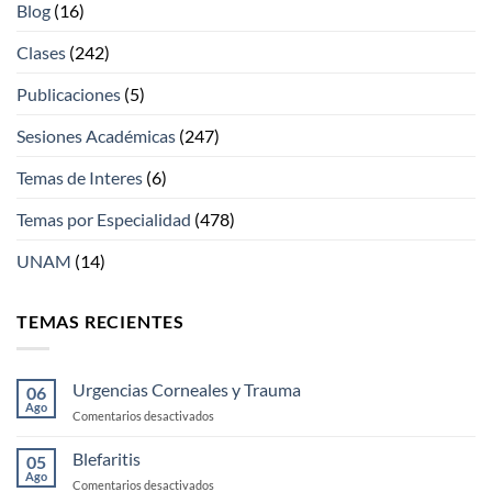
Blog
(16)
Clases
(242)
Publicaciones
(5)
Sesiones Académicas
(247)
Temas de Interes
(6)
Temas por Especialidad
(478)
UNAM
(14)
TEMAS RECIENTES
Urgencias Corneales y Trauma
06
Ago
en
Comentarios desactivados
Urgencias
Corneales
Blefaritis
05
y
Ago
en
Comentarios desactivados
Trauma