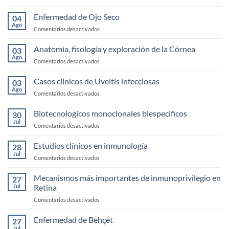
Blefaritis
Enfermedad de Ojo Seco
04
Ago
en
Comentarios desactivados
Enfermedad
de
Anatomía, fisología y exploración de la Córnea
03
Ojo
Ago
en
Comentarios desactivados
Seco
Anatomía,
fisología
Casos clínicos de Uveítis infecciosas
03
y
Ago
en
Comentarios desactivados
exploración
Casos
de
clínicos
Biotecnologicos monoclonales biespecificos
la
30
de
Jul
Córnea
en
Comentarios desactivados
Uveítis
Biotecnologicos
infecciosas
monoclonales
Estudios clínicos en inmunología
28
biespecificos
Jul
en
Comentarios desactivados
Estudios
clínicos
Mecanismos más importantes de inmunoprivilegio en
27
en
Jul
Retina
inmunología
en
Comentarios desactivados
Mecanismos
más
Enfermedad de Behçet
27
importantes
Jul