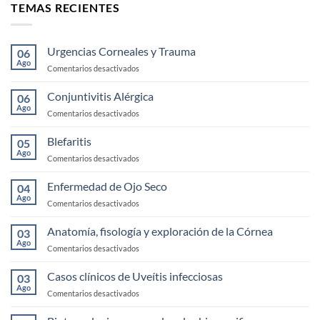
TEMAS RECIENTES
Urgencias Corneales y Trauma
06
Ago
en
Comentarios desactivados
Urgencias
Corneales
Conjuntivitis Alérgica
06
y
Ago
en
Comentarios desactivados
Trauma
Conjuntivitis
Alérgica
Blefaritis
05
Ago
en
Comentarios desactivados
Blefaritis
Enfermedad de Ojo Seco
04
Ago
en
Comentarios desactivados
Enfermedad
de
Anatomía, fisología y exploración de la Córnea
03
Ojo
Ago
en
Comentarios desactivados
Seco
Anatomía,
fisología
Casos clínicos de Uveítis infecciosas
03
y
Ago
en
Comentarios desactivados
exploración
Casos
de
clínicos