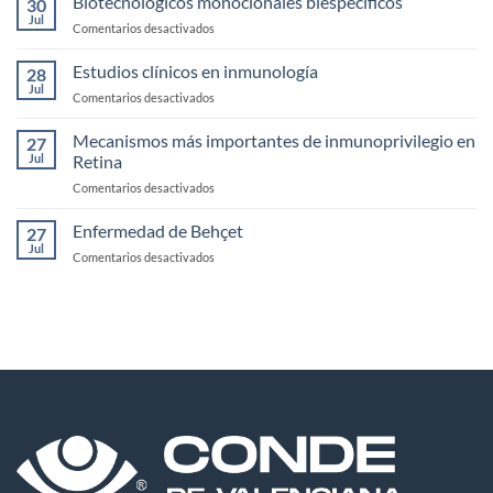
Biotecnologicos monoclonales biespecificos
la
30
de
Jul
Córnea
en
Comentarios desactivados
Uveítis
Biotecnologicos
infecciosas
monoclonales
Estudios clínicos en inmunología
28
biespecificos
Jul
en
Comentarios desactivados
Estudios
clínicos
Mecanismos más importantes de inmunoprivilegio en
27
en
Jul
Retina
inmunología
en
Comentarios desactivados
Mecanismos
más
Enfermedad de Behçet
27
importantes
Jul
en
Comentarios desactivados
de
Enfermedad
inmunoprivilegio
de
en
Behçet
Retina