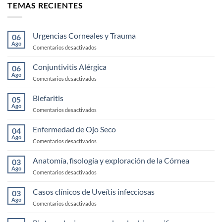
TEMAS RECIENTES
Urgencias Corneales y Trauma
06
Ago
en
Comentarios desactivados
Urgencias
Corneales
Conjuntivitis Alérgica
06
y
Ago
en
Comentarios desactivados
Trauma
Conjuntivitis
Alérgica
Blefaritis
05
Ago
en
Comentarios desactivados
Blefaritis
Enfermedad de Ojo Seco
04
Ago
en
Comentarios desactivados
Enfermedad
de
Anatomía, fisología y exploración de la Córnea
03
Ojo
Ago
en
Comentarios desactivados
Seco
Anatomía,
fisología
Casos clínicos de Uveítis infecciosas
03
y
Ago
en
Comentarios desactivados
exploración
Casos
de
clínicos