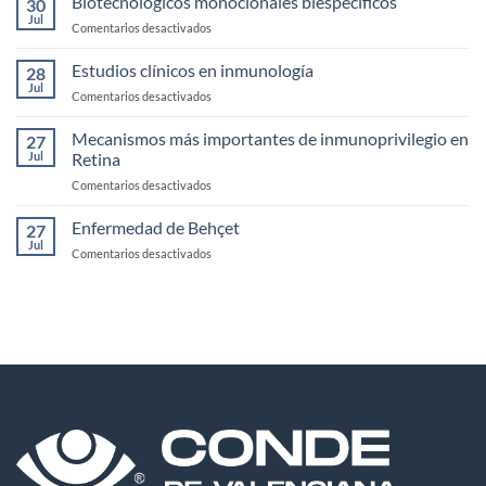
Biotecnologicos monoclonales biespecificos
la
30
de
Jul
Córnea
en
Comentarios desactivados
Uveítis
Biotecnologicos
infecciosas
monoclonales
Estudios clínicos en inmunología
28
biespecificos
Jul
en
Comentarios desactivados
Estudios
clínicos
Mecanismos más importantes de inmunoprivilegio en
27
en
Jul
Retina
inmunología
en
Comentarios desactivados
Mecanismos
más
Enfermedad de Behçet
27
importantes
Jul
en
Comentarios desactivados
de
Enfermedad
inmunoprivilegio
de
en
Behçet
Retina