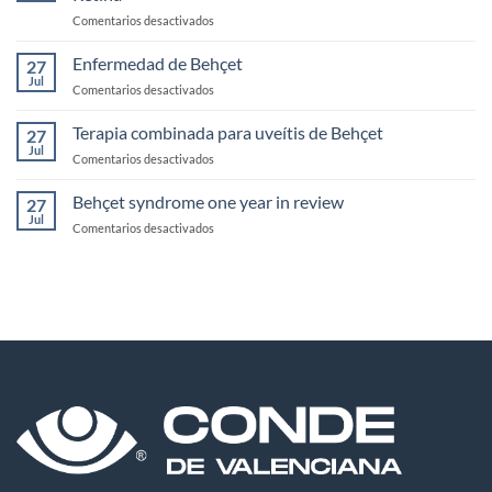
inmunología
en
Comentarios desactivados
Mecanismos
más
Enfermedad de Behçet
27
importantes
Jul
en
Comentarios desactivados
de
Enfermedad
inmunoprivilegio
de
Terapia combinada para uveítis de Behçet
en
27
Behçet
Jul
Retina
en
Comentarios desactivados
Terapia
combinada
Behçet syndrome one year in review
27
para
Jul
en
Comentarios desactivados
uveítis
Behçet
de
syndrome
Behçet
one
year
in
review