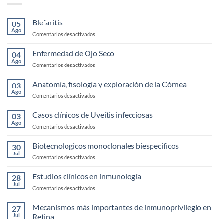
Blefaritis
05
Ago
en
Comentarios desactivados
Blefaritis
Enfermedad de Ojo Seco
04
Ago
en
Comentarios desactivados
Enfermedad
de
Anatomía, fisología y exploración de la Córnea
03
Ojo
Ago
en
Comentarios desactivados
Seco
Anatomía,
fisología
Casos clínicos de Uveítis infecciosas
03
y
Ago
en
Comentarios desactivados
exploración
Casos
de
clínicos
Biotecnologicos monoclonales biespecificos
la
30
de
Jul
Córnea
en
Comentarios desactivados
Uveítis
Biotecnologicos
infecciosas
monoclonales
Estudios clínicos en inmunología
28
biespecificos
Jul
en
Comentarios desactivados
Estudios
clínicos
Mecanismos más importantes de inmunoprivilegio en
27
en
Jul
Retina