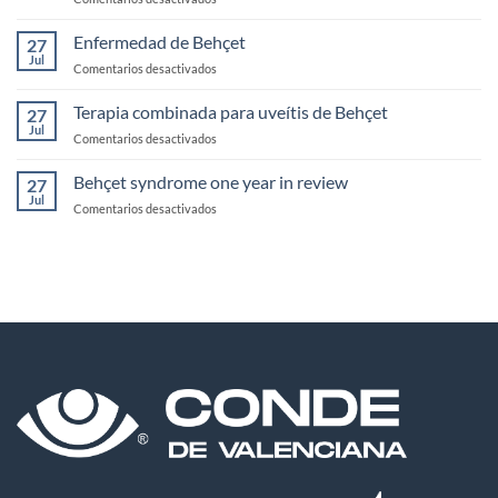
Mecanismos
más
Enfermedad de Behçet
27
importantes
Jul
en
Comentarios desactivados
de
Enfermedad
inmunoprivilegio
de
Terapia combinada para uveítis de Behçet
en
27
Behçet
Jul
Retina
en
Comentarios desactivados
Terapia
combinada
Behçet syndrome one year in review
27
para
Jul
en
Comentarios desactivados
uveítis
Behçet
de
syndrome
Behçet
one
year
in
review