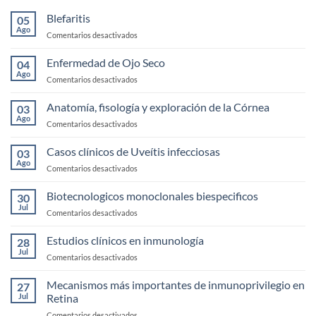
Blefaritis
05
Ago
en
Comentarios desactivados
Blefaritis
Enfermedad de Ojo Seco
04
Ago
en
Comentarios desactivados
Enfermedad
de
Anatomía, fisología y exploración de la Córnea
03
Ojo
Ago
en
Comentarios desactivados
Seco
Anatomía,
fisología
Casos clínicos de Uveítis infecciosas
03
y
Ago
en
Comentarios desactivados
exploración
Casos
de
clínicos
Biotecnologicos monoclonales biespecificos
la
30
de
Jul
Córnea
en
Comentarios desactivados
Uveítis
Biotecnologicos
infecciosas
monoclonales
Estudios clínicos en inmunología
28
biespecificos
Jul
en
Comentarios desactivados
Estudios
clínicos
Mecanismos más importantes de inmunoprivilegio en
27
en
Jul
Retina
inmunología
en
Comentarios desactivados