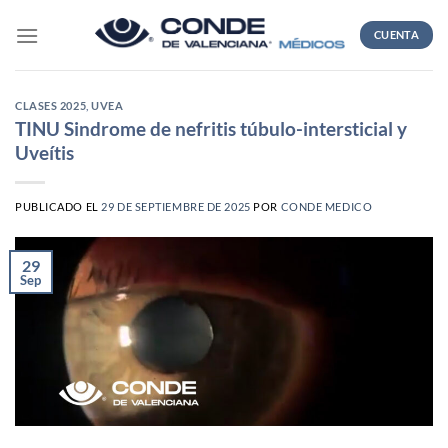
Skip
to
CUENTA
content
CLASES 2025
,
UVEA
TINU Sindrome de nefritis túbulo-intersticial y
Uveítis
PUBLICADO EL
29 DE SEPTIEMBRE DE 2025
POR
CONDE MEDICO
29
Sep