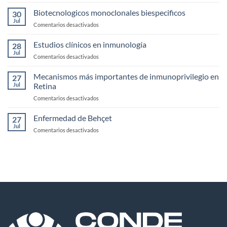
Casos
de
clínicos
Biotecnologicos monoclonales biespecificos
la
30
de
Jul
Córnea
en
Comentarios desactivados
Uveítis
Biotecnologicos
infecciosas
monoclonales
Estudios clínicos en inmunología
28
biespecificos
Jul
en
Comentarios desactivados
Estudios
clínicos
Mecanismos más importantes de inmunoprivilegio en
27
en
Jul
Retina
inmunología
en
Comentarios desactivados
Mecanismos
más
Enfermedad de Behçet
27
importantes
Jul
en
Comentarios desactivados
de
Enfermedad
inmunoprivilegio
de
en
Behçet
Retina