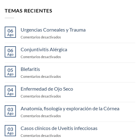
TEMAS RECIENTES
Urgencias Corneales y Trauma
06
Ago
en
Comentarios desactivados
Urgencias
Corneales
Conjuntivitis Alérgica
06
y
Ago
en
Comentarios desactivados
Trauma
Conjuntivitis
Alérgica
Blefaritis
05
Ago
en
Comentarios desactivados
Blefaritis
Enfermedad de Ojo Seco
04
Ago
en
Comentarios desactivados
Enfermedad
de
Anatomía, fisología y exploración de la Córnea
03
Ojo
Ago
en
Comentarios desactivados
Seco
Anatomía,
fisología
Casos clínicos de Uveítis infecciosas
03
y
Ago
en
Comentarios desactivados
exploración