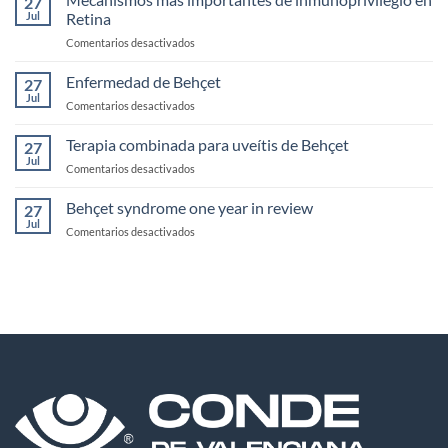
27
en
Jul
Retina
inmunología
en
Comentarios desactivados
Mecanismos
más
Enfermedad de Behçet
27
importantes
Jul
en
Comentarios desactivados
de
Enfermedad
inmunoprivilegio
de
Terapia combinada para uveítis de Behçet
en
27
Behçet
Jul
Retina
en
Comentarios desactivados
Terapia
combinada
Behçet syndrome one year in review
27
para
Jul
en
Comentarios desactivados
uveítis
Behçet
de
syndrome
Behçet
one
year
in
review