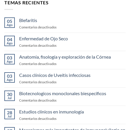
TEMAS RECIENTES
Blefaritis
05
Ago
en
Comentarios desactivados
Blefaritis
Enfermedad de Ojo Seco
04
Ago
en
Comentarios desactivados
Enfermedad
de
Anatomía, fisología y exploración de la Córnea
03
Ojo
Ago
en
Comentarios desactivados
Seco
Anatomía,
fisología
Casos clínicos de Uveítis infecciosas
03
y
Ago
en
Comentarios desactivados
exploración
Casos
de
clínicos
Biotecnologicos monoclonales biespecificos
la
30
de
Jul
Córnea
en
Comentarios desactivados
Uveítis
Biotecnologicos
infecciosas
monoclonales
Estudios clínicos en inmunología
28
biespecificos
Jul
en
Comentarios desactivados
Estudios
clínicos
Mecanismos más importantes de inmunoprivilegio en