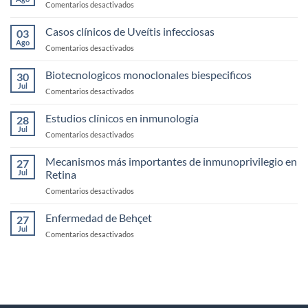
en
Comentarios desactivados
Seco
Anatomía,
fisología
Casos clínicos de Uveítis infecciosas
03
y
Ago
en
Comentarios desactivados
exploración
Casos
de
clínicos
Biotecnologicos monoclonales biespecificos
la
30
de
Jul
Córnea
en
Comentarios desactivados
Uveítis
Biotecnologicos
infecciosas
monoclonales
Estudios clínicos en inmunología
28
biespecificos
Jul
en
Comentarios desactivados
Estudios
clínicos
Mecanismos más importantes de inmunoprivilegio en
27
en
Jul
Retina
inmunología
en
Comentarios desactivados
Mecanismos
más
Enfermedad de Behçet
27
importantes
Jul
en
Comentarios desactivados
de
Enfermedad
inmunoprivilegio
de
en
Behçet
Retina