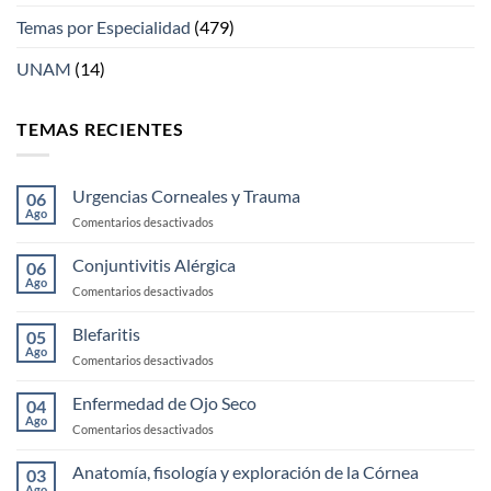
Temas por Especialidad
(479)
UNAM
(14)
TEMAS RECIENTES
Urgencias Corneales y Trauma
06
Ago
en
Comentarios desactivados
Urgencias
Corneales
Conjuntivitis Alérgica
06
y
Ago
en
Comentarios desactivados
Trauma
Conjuntivitis
Alérgica
Blefaritis
05
Ago
en
Comentarios desactivados
Blefaritis
Enfermedad de Ojo Seco
04
Ago
en
Comentarios desactivados
Enfermedad
de
Anatomía, fisología y exploración de la Córnea
03
Ojo
Ago