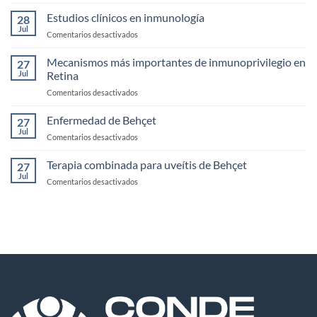
Biotecnologicos
infecciosas
monoclonales
Estudios clínicos en inmunología
28
biespecificos
Jul
en
Comentarios desactivados
Estudios
clínicos
Mecanismos más importantes de inmunoprivilegio en
27
en
Jul
Retina
inmunología
en
Comentarios desactivados
Mecanismos
más
Enfermedad de Behçet
27
importantes
Jul
en
Comentarios desactivados
de
Enfermedad
inmunoprivilegio
de
Terapia combinada para uveítis de Behçet
en
27
Behçet
Jul
Retina
en
Comentarios desactivados
Terapia
combinada
para
uveítis
de
Behçet