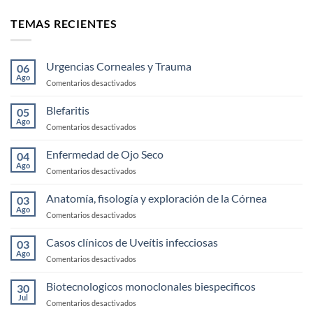
TEMAS RECIENTES
Urgencias Corneales y Trauma
06
Ago
en
Comentarios desactivados
Urgencias
Corneales
Blefaritis
05
y
Ago
en
Comentarios desactivados
Trauma
Blefaritis
Enfermedad de Ojo Seco
04
Ago
en
Comentarios desactivados
Enfermedad
de
Anatomía, fisología y exploración de la Córnea
03
Ojo
Ago
en
Comentarios desactivados
Seco
Anatomía,
fisología
Casos clínicos de Uveítis infecciosas
03
y
Ago
en
Comentarios desactivados
exploración
Casos
de
clínicos
Biotecnologicos monoclonales biespecificos
la
30
de
Jul
Córnea
en
Comentarios desactivados
Uveítis