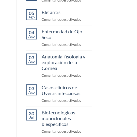
Comentarios desactivados
Trauma
Conjuntivitis
Alérgica
Blefaritis
05
Ago
en
Comentarios desactivados
Blefaritis
Enfermedad de Ojo
04
Ago
Seco
en
Comentarios desactivados
Enfermedad
de
Anatomía, fisología y
03
Ojo
Ago
exploración de la
Seco
Córnea
en
Comentarios desactivados
Anatomía,
fisología
Casos clínicos de
03
y
Ago
Uveítis infecciosas
exploración
en
Comentarios desactivados
de
Casos
la
clínicos
Biotecnologicos
Córnea
30
de
Jul
monoclonales
Uveítis
biespecificos
infecciosas
en
Comentarios desactivados
Biotecnologicos