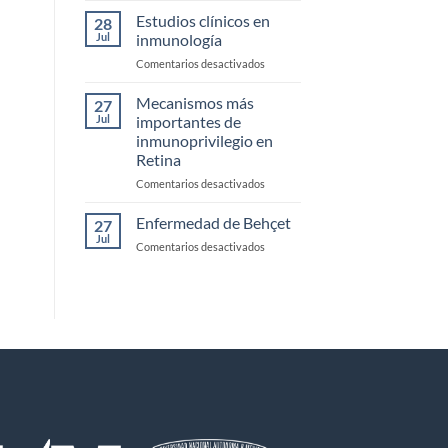
monoclonales
Estudios clínicos en
28
biespecificos
Jul
inmunología
en
Comentarios desactivados
Estudios
clínicos
Mecanismos más
27
en
Jul
importantes de
inmunología
inmunoprivilegio en
Retina
en
Comentarios desactivados
Mecanismos
más
Enfermedad de Behçet
27
importantes
Jul
en
Comentarios desactivados
de
Enfermedad
inmunoprivilegio
de
en
Behçet
Retina