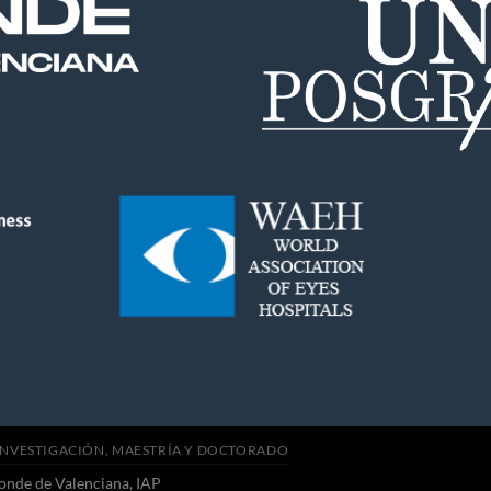
INVESTIGACIÓN, MAESTRÍA Y DOCTORADO
onde de Valenciana, IAP