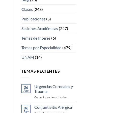
Clases
(243)
Publicaciones
(5)
Sesiones Académicas
(247)
Temas de Interes
(6)
Temas por Especialidad
(479)
UNAM
(14)
TEMAS RECIENTES
Urgencias Corneales y
06
Ago
Trauma
en
Comentarios desactivados
Urgencias
Corneales
Conjuntivitis Alérgica
06
y
Ago
en