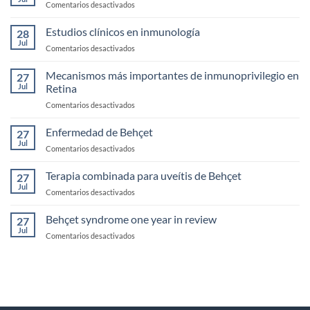
en
Comentarios desactivados
Uveítis
Biotecnologicos
infecciosas
monoclonales
Estudios clínicos en inmunología
28
biespecificos
Jul
en
Comentarios desactivados
Estudios
clínicos
Mecanismos más importantes de inmunoprivilegio en
27
en
Jul
Retina
inmunología
en
Comentarios desactivados
Mecanismos
más
Enfermedad de Behçet
27
importantes
Jul
en
Comentarios desactivados
de
Enfermedad
inmunoprivilegio
de
Terapia combinada para uveítis de Behçet
en
27
Behçet
Jul
Retina
en
Comentarios desactivados
Terapia
combinada
Behçet syndrome one year in review
27
para
Jul
en
Comentarios desactivados
uveítis
Behçet
de
syndrome
Behçet
one
year
in
review