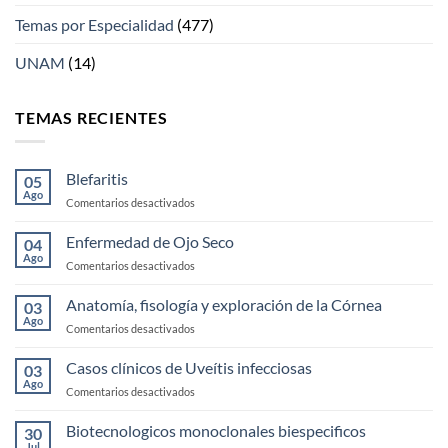
Temas por Especialidad
(477)
UNAM
(14)
TEMAS RECIENTES
Blefaritis
05
Ago
en
Comentarios desactivados
Blefaritis
Enfermedad de Ojo Seco
04
Ago
en
Comentarios desactivados
Enfermedad
de
Anatomía, fisología y exploración de la Córnea
03
Ojo
Ago
en
Comentarios desactivados
Seco
Anatomía,
fisología
Casos clínicos de Uveítis infecciosas
03
y
Ago
en
Comentarios desactivados
exploración
Casos
de
clínicos
Biotecnologicos monoclonales biespecificos
la
30
de
Jul
Córnea