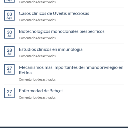
en
Comentarios desactivados
Seco
Anatomía,
fisología
Casos clínicos de Uveítis infecciosas
03
y
Ago
en
Comentarios desactivados
exploración
Casos
de
clínicos
Biotecnologicos monoclonales biespecificos
la
30
de
Jul
Córnea
en
Comentarios desactivados
Uveítis
Biotecnologicos
infecciosas
monoclonales
Estudios clínicos en inmunología
28
biespecificos
Jul
en
Comentarios desactivados
Estudios
clínicos
Mecanismos más importantes de inmunoprivilegio en
27
en
Jul
Retina
inmunología
en
Comentarios desactivados
Mecanismos
más
Enfermedad de Behçet
27
importantes
Jul
en
Comentarios desactivados
de
Enfermedad
inmunoprivilegio
de
en
Behçet
Retina