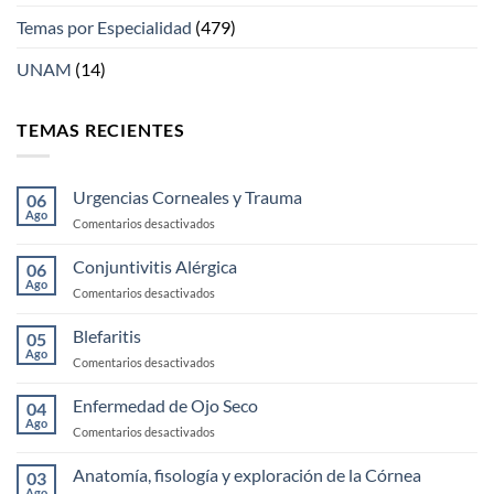
Temas por Especialidad
(479)
UNAM
(14)
TEMAS RECIENTES
Urgencias Corneales y Trauma
06
Ago
en
Comentarios desactivados
Urgencias
Corneales
Conjuntivitis Alérgica
06
y
Ago
en
Comentarios desactivados
Trauma
Conjuntivitis
Alérgica
Blefaritis
05
Ago
en
Comentarios desactivados
Blefaritis
Enfermedad de Ojo Seco
04
Ago
en
Comentarios desactivados
Enfermedad
de
Anatomía, fisología y exploración de la Córnea
03
Ojo
Ago