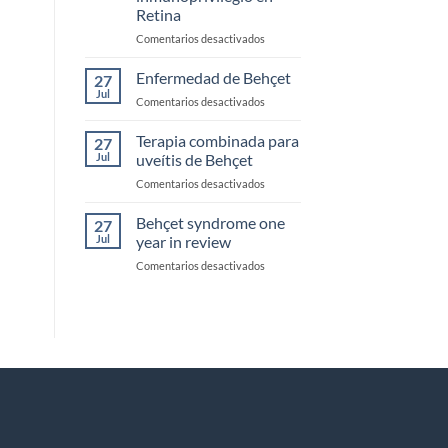
Retina
en
Comentarios desactivados
Mecanismos
más
Enfermedad de Behçet
27
importantes
Jul
en
Comentarios desactivados
de
Enfermedad
inmunoprivilegio
de
Terapia combinada para
en
27
Behçet
Jul
uveítis de Behçet
Retina
en
Comentarios desactivados
Terapia
combinada
Behçet syndrome one
27
para
Jul
year in review
uveítis
en
Comentarios desactivados
de
Behçet
Behçet
syndrome
one
year
in
review