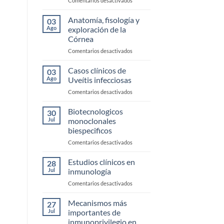
Comentarios desactivados
Enfermedad
de
Anatomía, fisología y
03
Ojo
Ago
exploración de la
Seco
Córnea
en
Comentarios desactivados
Anatomía,
fisología
Casos clínicos de
03
y
Ago
Uveítis infecciosas
exploración
en
Comentarios desactivados
de
Casos
la
clínicos
Biotecnologicos
Córnea
30
de
Jul
monoclonales
Uveítis
biespecificos
infecciosas
en
Comentarios desactivados
Biotecnologicos
monoclonales
Estudios clínicos en
28
biespecificos
Jul
inmunología
en
Comentarios desactivados
Estudios
clínicos
Mecanismos más
27
en
Jul
importantes de
inmunología
inmunoprivilegio en