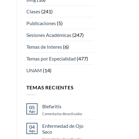
Clases
(241)
Publicaciones
(5)
Sesiones Académicas
(247)
Temas de Interes
(6)
Temas por Especialidad
(477)
UNAM
(14)
TEMAS RECIENTES
Blefaritis
05
Ago
en
Comentarios desactivados
Blefaritis
Enfermedad de Ojo
04
Ago
Seco
en