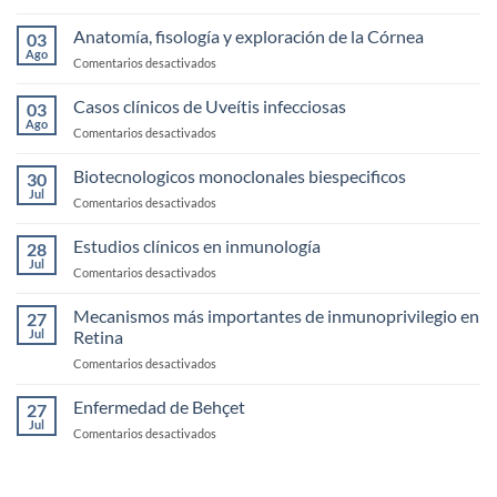
Enfermedad
de
Anatomía, fisología y exploración de la Córnea
03
Ojo
Ago
en
Comentarios desactivados
Seco
Anatomía,
fisología
Casos clínicos de Uveítis infecciosas
03
y
Ago
en
Comentarios desactivados
exploración
Casos
de
clínicos
Biotecnologicos monoclonales biespecificos
la
30
de
Jul
Córnea
en
Comentarios desactivados
Uveítis
Biotecnologicos
infecciosas
monoclonales
Estudios clínicos en inmunología
28
biespecificos
Jul
en
Comentarios desactivados
Estudios
clínicos
Mecanismos más importantes de inmunoprivilegio en
27
en
Jul
Retina
inmunología
en
Comentarios desactivados
Mecanismos
más
Enfermedad de Behçet
27
importantes
Jul
en
Comentarios desactivados
de
Enfermedad
inmunoprivilegio
de
en
Behçet
Retina