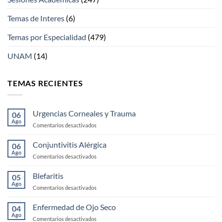
Temas de Interes
(6)
Temas por Especialidad
(479)
UNAM
(14)
TEMAS RECIENTES
Urgencias Corneales y Trauma
06
Ago
en
Comentarios desactivados
Urgencias
Corneales
Conjuntivitis Alérgica
06
y
Ago
en
Comentarios desactivados
Trauma
Conjuntivitis
Alérgica
Blefaritis
05
Ago
en
Comentarios desactivados
Blefaritis
Enfermedad de Ojo Seco
04
Ago
en
Comentarios desactivados