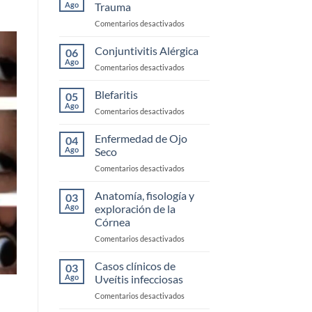
Ago
Trauma
en
Comentarios desactivados
Urgencias
Corneales
Conjuntivitis Alérgica
06
y
Ago
en
Comentarios desactivados
Trauma
Conjuntivitis
Alérgica
Blefaritis
05
Ago
en
Comentarios desactivados
Blefaritis
Enfermedad de Ojo
04
Ago
Seco
en
Comentarios desactivados
Enfermedad
de
Anatomía, fisología y
03
Ojo
Ago
exploración de la
Seco
Córnea
en
Comentarios desactivados
Anatomía,
fisología
Casos clínicos de
03
y
Ago
Uveítis infecciosas
exploración
en
Comentarios desactivados
de
Casos
la