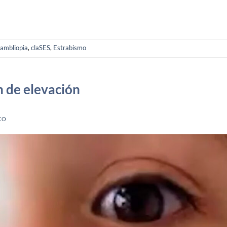
ambliopia
,
claSES
,
Estrabismo
n de elevación
CO