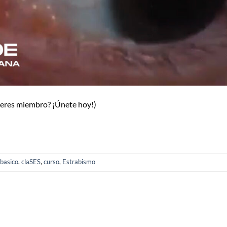
o eres miembro? ¡Únete hoy!)
basico
,
claSES
,
curso
,
Estrabismo