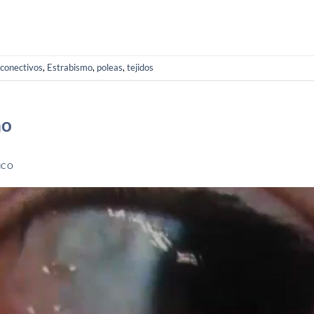
conectivos
,
Estrabismo
,
poleas
,
tejidos
mo
ICO