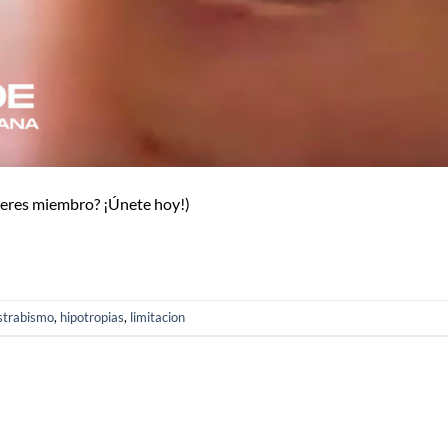
o eres miembro? ¡Únete hoy!)
strabismo
,
hipotropias
,
limitacion