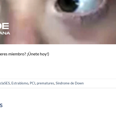
o eres miembro? ¡Únete hoy!)
claSES
,
Estrabismo
,
PCI
,
prematures
,
Sindrome de Down
s