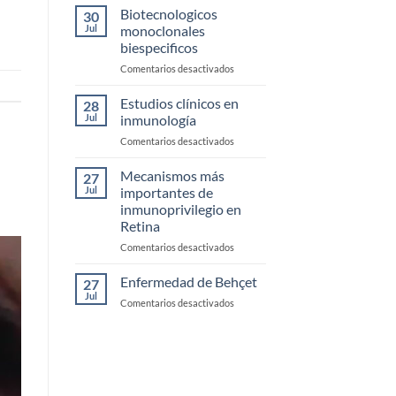
clínicos
Biotecnologicos
Córnea
30
de
Jul
monoclonales
Uveítis
biespecificos
infecciosas
en
Comentarios desactivados
Biotecnologicos
monoclonales
Estudios clínicos en
28
biespecificos
Jul
inmunología
en
Comentarios desactivados
Estudios
clínicos
Mecanismos más
27
en
Jul
importantes de
inmunología
inmunoprivilegio en
Retina
en
Comentarios desactivados
Mecanismos
más
Enfermedad de Behçet
27
importantes
Jul
en
Comentarios desactivados
de
Enfermedad
inmunoprivilegio
de
en
Behçet
Retina